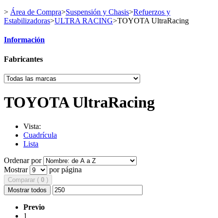
>
Área de Compra
>
Suspensión y Chasis
>
Refuerzos y
Estabilizadoras
>
ULTRA RACING
>
TOYOTA UltraRacing
Información
Fabricantes
TOYOTA UltraRacing
Vista:
Cuadrícula
Lista
Ordenar por
Mostrar
por página
Comparar (
0
)
Mostrar todos
Previo
1