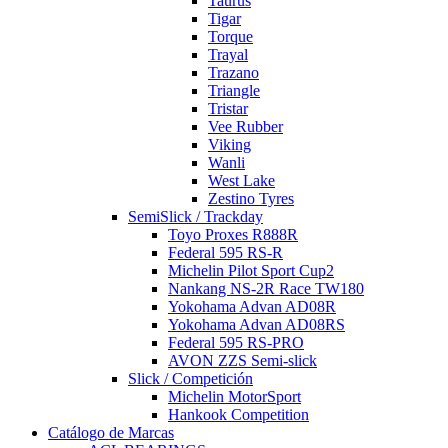
Taurus
Tigar
Torque
Trayal
Trazano
Triangle
Tristar
Vee Rubber
Viking
Wanli
West Lake
Zestino Tyres
SemiSlick / Trackday
Toyo Proxes R888R
Federal 595 RS-R
Michelin Pilot Sport Cup2
Nankang NS-2R Race TW180
Yokohama Advan AD08R
Yokohama Advan AD08RS
Federal 595 RS-PRO
AVON ZZS Semi-slick
Slick / Competición
Michelin MotorSport
Hankook Competition
Catálogo de Marcas