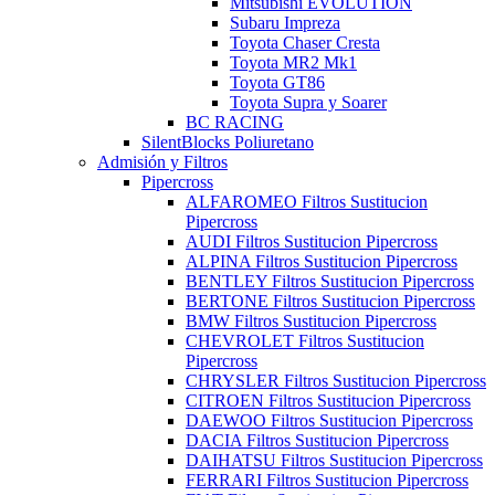
Mitsubishi EVOLUTION
Subaru Impreza
Toyota Chaser Cresta
Toyota MR2 Mk1
Toyota GT86
Toyota Supra y Soarer
BC RACING
SilentBlocks Poliuretano
Admisión y Filtros
Pipercross
ALFAROMEO Filtros Sustitucion
Pipercross
AUDI Filtros Sustitucion Pipercross
ALPINA Filtros Sustitucion Pipercross
BENTLEY Filtros Sustitucion Pipercross
BERTONE Filtros Sustitucion Pipercross
BMW Filtros Sustitucion Pipercross
CHEVROLET Filtros Sustitucion
Pipercross
CHRYSLER Filtros Sustitucion Pipercross
CITROEN Filtros Sustitucion Pipercross
DAEWOO Filtros Sustitucion Pipercross
DACIA Filtros Sustitucion Pipercross
DAIHATSU Filtros Sustitucion Pipercross
FERRARI Filtros Sustitucion Pipercross