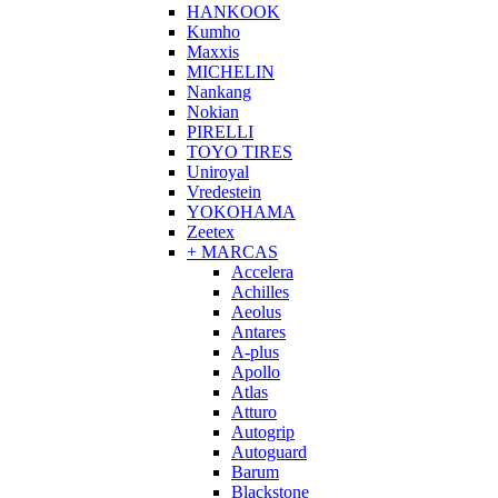
HANKOOK
Kumho
Maxxis
MICHELIN
Nankang
Nokian
PIRELLI
TOYO TIRES
Uniroyal
Vredestein
YOKOHAMA
Zeetex
+ MARCAS
Accelera
Achilles
Aeolus
Antares
A-plus
Apollo
Atlas
Atturo
Autogrip
Autoguard
Barum
Blackstone