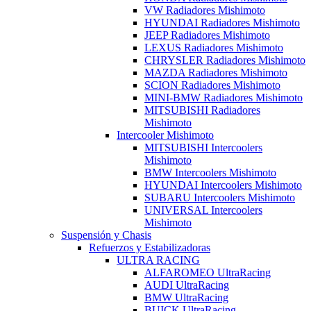
VW Radiadores Mishimoto
HYUNDAI Radiadores Mishimoto
JEEP Radiadores Mishimoto
LEXUS Radiadores Mishimoto
CHRYSLER Radiadores Mishimoto
MAZDA Radiadores Mishimoto
SCION Radiadores Mishimoto
MINI-BMW Radiadores Mishimoto
MITSUBISHI Radiadores
Mishimoto
Intercooler Mishimoto
MITSUBISHI Intercoolers
Mishimoto
BMW Intercoolers Mishimoto
HYUNDAI Intercoolers Mishimoto
SUBARU Intercoolers Mishimoto
UNIVERSAL Intercoolers
Mishimoto
Suspensión y Chasis
Refuerzos y Estabilizadoras
ULTRA RACING
ALFAROMEO UltraRacing
AUDI UltraRacing
BMW UltraRacing
BUICK UltraRacing