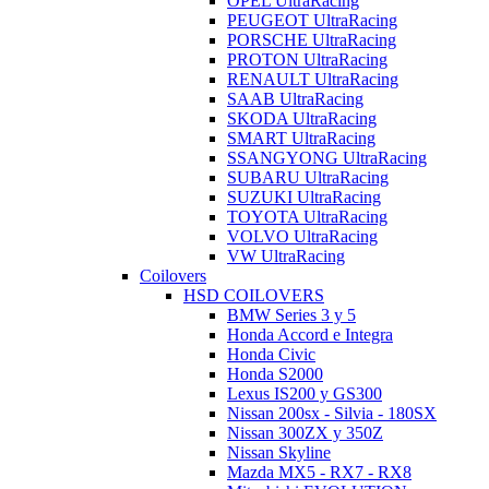
OPEL UltraRacing
PEUGEOT UltraRacing
PORSCHE UltraRacing
PROTON UltraRacing
RENAULT UltraRacing
SAAB UltraRacing
SKODA UltraRacing
SMART UltraRacing
SSANGYONG UltraRacing
SUBARU UltraRacing
SUZUKI UltraRacing
TOYOTA UltraRacing
VOLVO UltraRacing
VW UltraRacing
Coilovers
HSD COILOVERS
BMW Series 3 y 5
Honda Accord e Integra
Honda Civic
Honda S2000
Lexus IS200 y GS300
Nissan 200sx - Silvia - 180SX
Nissan 300ZX y 350Z
Nissan Skyline
Mazda MX5 - RX7 - RX8