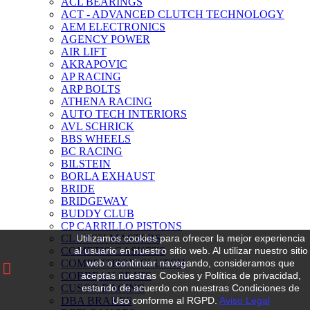
ACL BEARINGS
ACT - ADVANCED CLUTCH TECHNOLOGY
AEM ELECTRONICS
AGENCY POWER
AIR LIFT
AKRAPOVIC
AP RACING
ARP BOLTS
ATHENA RACING
AUTO TECH INTERIORS
AVL SCHRICK
BBS WHEELS
BC RACING
BILSTEIN
BORLA EXHAUST
BRIDE
BRIDGEWAY
BUDDY CLUB
CP CARRILLO PISTONS
Utilizamos cookies para ofrecer la mejor experiencia
CLUTCH MASTERS
al usuario en nuestro sitio web.
Al utilizar nuestro sitio
COMETIC GASKETS
web o continuar navegando, consideramos que
COMPETITION CLUTCH
aceptas nuestras Cookies y Política de privacidad,
CORBEAU SEATS
estando de acuerdo con nuestras Condiciones de
CUSCO RACING
Uso conforme al RGPD.
Aviso Legal
DBA BRAKES