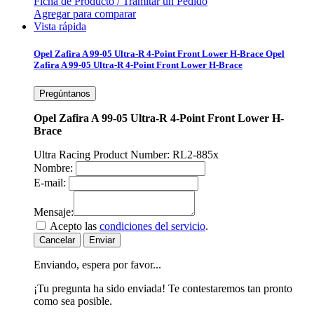
Ficha de Producto / Tramitar un Pedido
Agregar para comparar
Vista rápida
Opel Zafira A 99-05 Ultra-R 4-Point Front Lower H-Brace
Opel
Zafira A 99-05 Ultra-R 4-Point Front Lower H-Brace
Pregúntanos
Opel Zafira A 99-05 Ultra-R 4-Point Front Lower H-
Brace
Ultra Racing Product Number: RL2-885x
Nombre:
E-mail:
Mensaje:
Acepto las
condiciones del servicio
.
Cancelar
Enviar
Enviando, espera por favor...
¡Tu pregunta ha sido enviada! Te contestaremos tan pronto
como sea posible.