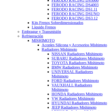
FERODO RACING DS3000
FERODO RACING DS4003
FERODO RACING DS1.11
FERODO RACING DSUNO
FERODO RACING DS3.12
Kits Frenos Sobredimensionados
Líquido Frenos
Embrague y Transmisión
Refrigeración
MISHIMOTO
Acoples Silicona y Accesorios Mishimoto
Radiadores Mishimoto
NISSAN Radiadores Mishimoto
SUBARU Radiadores Mishimoto
TOYOTA Radiadores Mishimoto
BMW Radiadores Mishimoto
UNIVERSAL Radiadores
Mishimoto
FORD Radiadores Mishimoto
VAUXHALL Radiadores
Mishimoto
HONDA Radiadores Mishimoto
VW Radiadores Mishimoto
HYUNDAI Radiadores Mishimoto
JEEP Radiadores Mishimoto