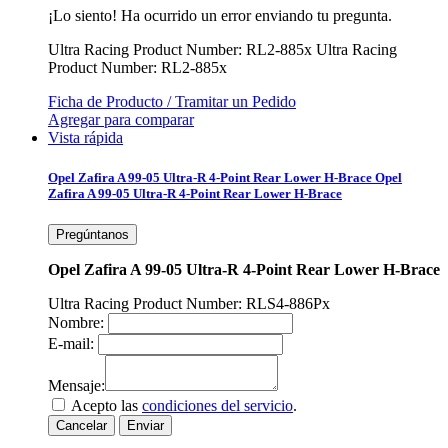
¡Lo siento! Ha ocurrido un error enviando tu pregunta.
Ultra Racing Product Number: RL2-885x
Ultra Racing
Product Number: RL2-885x
Ficha de Producto / Tramitar un Pedido
Agregar para comparar
Vista rápida
Opel Zafira A 99-05 Ultra-R 4-Point Rear Lower H-Brace
Opel
Zafira A 99-05 Ultra-R 4-Point Rear Lower H-Brace
Pregúntanos
Opel Zafira A 99-05 Ultra-R 4-Point Rear Lower H-Brace
Ultra Racing Product Number: RLS4-886Px
Nombre:
E-mail:
Mensaje:
Acepto las
condiciones del servicio
.
Cancelar
Enviar