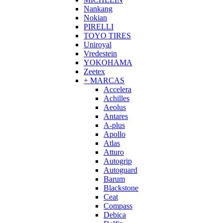
Nankang
Nokian
PIRELLI
TOYO TIRES
Uniroyal
Vredestein
YOKOHAMA
Zeetex
+ MARCAS
Accelera
Achilles
Aeolus
Antares
A-plus
Apollo
Atlas
Atturo
Autogrip
Autoguard
Barum
Blackstone
Ceat
Compass
Debica