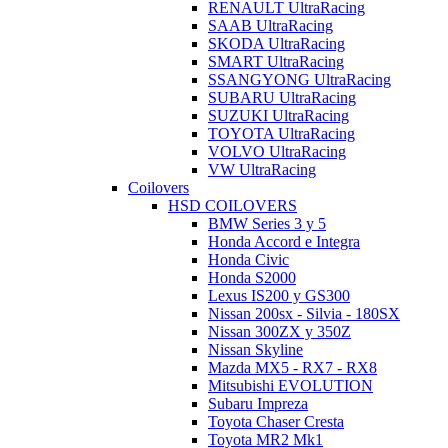
RENAULT UltraRacing
SAAB UltraRacing
SKODA UltraRacing
SMART UltraRacing
SSANGYONG UltraRacing
SUBARU UltraRacing
SUZUKI UltraRacing
TOYOTA UltraRacing
VOLVO UltraRacing
VW UltraRacing
Coilovers
HSD COILOVERS
BMW Series 3 y 5
Honda Accord e Integra
Honda Civic
Honda S2000
Lexus IS200 y GS300
Nissan 200sx - Silvia - 180SX
Nissan 300ZX y 350Z
Nissan Skyline
Mazda MX5 - RX7 - RX8
Mitsubishi EVOLUTION
Subaru Impreza
Toyota Chaser Cresta
Toyota MR2 Mk1