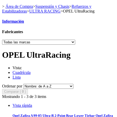
>
Área de Compra
>
Suspensión y Chasis
>
Refuerzos y
Estabilizadoras
>
ULTRA RACING
>
OPEL UltraRacing
Información
Fabricantes
OPEL UltraRacing
Vista:
Cuadrícula
Lista
Ordenar por
Comparar (
0
)
Mostrando 1 - 3 de 3 items
Vista rápida
Opel Zafira A 99-05 Ultra-R 2-Point Rear Lower Tiebar
Opel Zafira