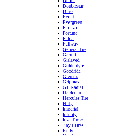
Delfin
Doublestar
Duro
Event
Evergreen
Firenza
Fortuna
Fulda
Fullway
General Tire
Gerutti
Gislaved
Goldentyre
Goodride
Gremax
Gripmax
GT Radial
Heidenau
Hercules Tire
Hifly
Imperial
Infinity
Insa Turbo
Jinyu Tires
Kelly