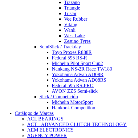
Trazano
Triangle
Tristar
Vee Rubber
Viking
Wanli
West Lake
Zestino Tyres
SemiSlick / Trackday
Toyo Proxes R888R
Federal 595 RS-R
Michelin Pilot Sport Cup2
Nankang NS-2R Race TW180
Yokohama Advan AD08R
Yokohama Advan AD08RS
Federal 595 RS-PRO
AVON ZZS Semi-slick
Slick / Competición
Michelin MotorSport
Hankook Competition
Catálogo de Marcas
ACL BEARINGS
ACT - ADVANCED CLUTCH TECHNOLOGY
AEM ELECTRONICS
AGENCY POWER