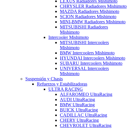
LEXUS Radiadores Mishimoto
CHRYSLER Radiadores Mishimoto
MAZDA Radiadores Mishimoto
SCION Radiadores Mishimoto
MINI-BMW Radiadores Mishimoto
MITSUBISHI Radiadores
Mishimoto
Intercooler Mishimoto
MITSUBISHI Intercoolers
Mishimoto
BMW Intercoolers Mishimoto
HYUNDAI Intercoolers Mishimoto
SUBARU Intercoolers Mishimoto
UNIVERSAL Intercoolers
Mishimoto
Suspensión y Chasis
Refuerzos y Estabilizadoras
ULTRA RACING
ALFAROMEO UltraRacing
AUDI UltraRacing
BMW UltraRacing
BUICK UltraRacing
CADILLAC UltraRacing
CHERY UltraRacing
CHEVROLET UltraRacing