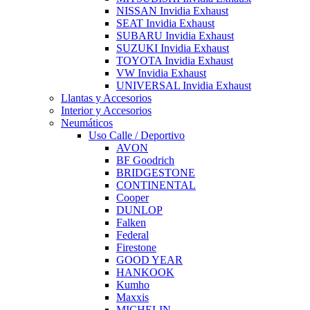
NISSAN Invidia Exhaust
SEAT Invidia Exhaust
SUBARU Invidia Exhaust
SUZUKI Invidia Exhaust
TOYOTA Invidia Exhaust
VW Invidia Exhaust
UNIVERSAL Invidia Exhaust
Llantas y Accesorios
Interior y Accesorios
Neumáticos
Uso Calle / Deportivo
AVON
BF Goodrich
BRIDGESTONE
CONTINENTAL
Cooper
DUNLOP
Falken
Federal
Firestone
GOOD YEAR
HANKOOK
Kumho
Maxxis
MICHELIN