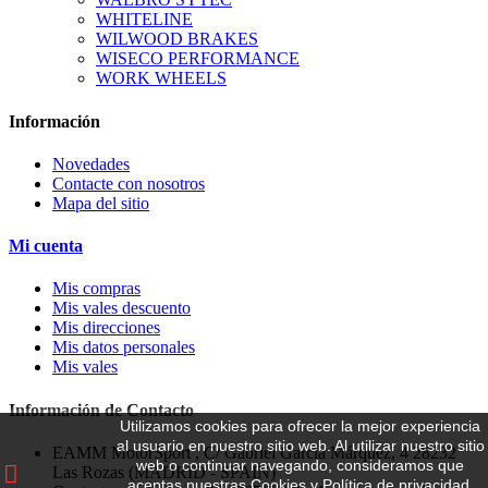
WHITELINE
WILWOOD BRAKES
WISECO PERFORMANCE
WORK WHEELS
Información
Novedades
Contacte con nosotros
Mapa del sitio
Mi cuenta
Mis compras
Mis vales descuento
Mis direcciones
Mis datos personales
Mis vales
Información de Contacto
Utilizamos cookies para ofrecer la mejor experiencia
al usuario en nuestro sitio web.
Al utilizar nuestro sitio
EAMM MotorSport , C/ Gabriel García Márquez, 4 28232
web o continuar navegando, consideramos que
Las Rozas (MADRID - SPAIN)
aceptas nuestras Cookies y Política de privacidad,