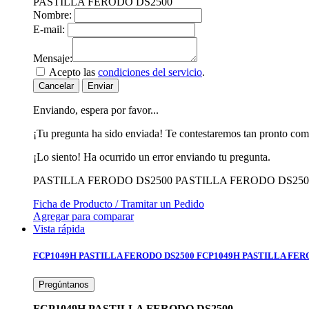
PASTILLA FERODO DS2500
Nombre:
E-mail:
Mensaje:
Acepto las
condiciones del servicio
.
Cancelar
Enviar
Enviando, espera por favor...
¡Tu pregunta ha sido enviada! Te contestaremos tan pronto com
¡Lo siento! Ha ocurrido un error enviando tu pregunta.
PASTILLA FERODO DS2500
PASTILLA FERODO DS250
Ficha de Producto / Tramitar un Pedido
Agregar para comparar
Vista rápida
FCP1049H PASTILLA FERODO DS2500
FCP1049H PASTILLA FER
Pregúntanos
FCP1049H PASTILLA FERODO DS2500