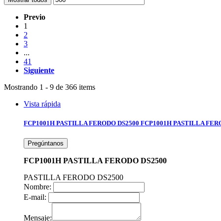
Previo
1
2
3
...
41
Siguiente
Mostrando 1 - 9 de 366 items
Vista rápida
FCP1001H PASTILLA FERODO DS2500
FCP1001H PASTILLA FER
Pregúntanos
FCP1001H PASTILLA FERODO DS2500
PASTILLA FERODO DS2500
Nombre:
E-mail:
Mensaje: