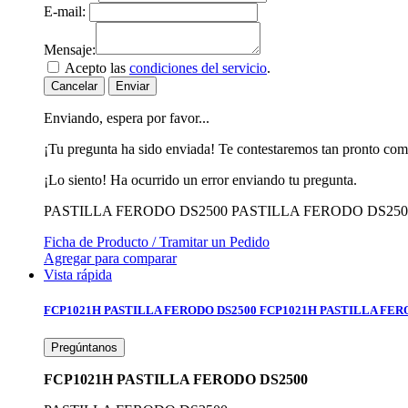
E-mail:
Mensaje:
Acepto las
condiciones del servicio
.
Cancelar
Enviar
Enviando, espera por favor...
¡Tu pregunta ha sido enviada! Te contestaremos tan pronto com
¡Lo siento! Ha ocurrido un error enviando tu pregunta.
PASTILLA FERODO DS2500
PASTILLA FERODO DS250
Ficha de Producto / Tramitar un Pedido
Agregar para comparar
Vista rápida
FCP1021H PASTILLA FERODO DS2500
FCP1021H PASTILLA FER
Pregúntanos
FCP1021H PASTILLA FERODO DS2500