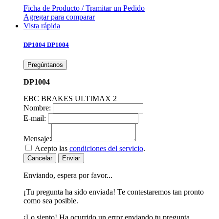
Ficha de Producto / Tramitar un Pedido
Agregar para comparar
Vista rápida
DP1004
DP1004
Pregúntanos
DP1004
EBC BRAKES ULTIMAX 2
Nombre:
E-mail:
Mensaje:
Acepto las
condiciones del servicio
.
Cancelar
Enviar
Enviando, espera por favor...
¡Tu pregunta ha sido enviada! Te contestaremos tan pronto
como sea posible.
¡Lo siento! Ha ocurrido un error enviando tu pregunta.