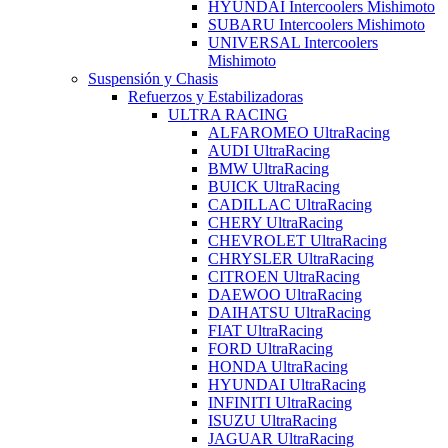
HYUNDAI Intercoolers Mishimoto
SUBARU Intercoolers Mishimoto
UNIVERSAL Intercoolers
Mishimoto
Suspensión y Chasis
Refuerzos y Estabilizadoras
ULTRA RACING
ALFAROMEO UltraRacing
AUDI UltraRacing
BMW UltraRacing
BUICK UltraRacing
CADILLAC UltraRacing
CHERY UltraRacing
CHEVROLET UltraRacing
CHRYSLER UltraRacing
CITROEN UltraRacing
DAEWOO UltraRacing
DAIHATSU UltraRacing
FIAT UltraRacing
FORD UltraRacing
HONDA UltraRacing
HYUNDAI UltraRacing
INFINITI UltraRacing
ISUZU UltraRacing
JAGUAR UltraRacing