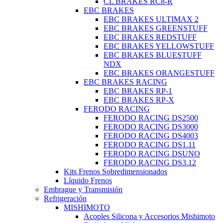
CL BRAKES RC8-R
EBC BRAKES
EBC BRAKES ULTIMAX 2
EBC BRAKES GREENSTUFF
EBC BRAKES REDSTUFF
EBC BRAKES YELLOWSTUFF
EBC BRAKES BLUESTUFF
NDX
EBC BRAKES ORANGESTUFF
EBC BRAKES RACING
EBC BRAKES RP-1
EBC BRAKES RP-X
FERODO RACING
FERODO RACING DS2500
FERODO RACING DS3000
FERODO RACING DS4003
FERODO RACING DS1.11
FERODO RACING DSUNO
FERODO RACING DS3.12
Kits Frenos Sobredimensionados
Líquido Frenos
Embrague y Transmisión
Refrigeración
MISHIMOTO
Acoples Silicona y Accesorios Mishimoto