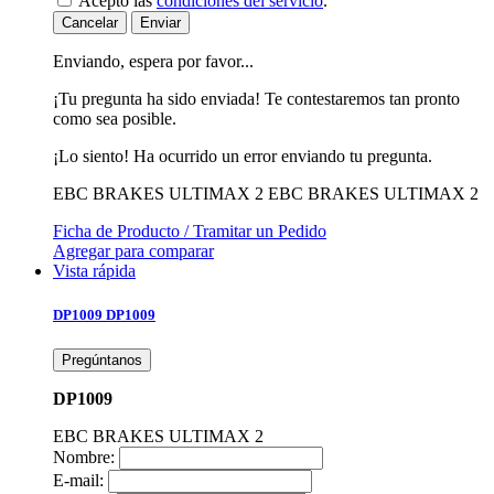
Acepto las
condiciones del servicio
.
Cancelar
Enviar
Enviando, espera por favor...
¡Tu pregunta ha sido enviada! Te contestaremos tan pronto
como sea posible.
¡Lo siento! Ha ocurrido un error enviando tu pregunta.
EBC BRAKES ULTIMAX 2
EBC BRAKES ULTIMAX 2
Ficha de Producto / Tramitar un Pedido
Agregar para comparar
Vista rápida
DP1009
DP1009
Pregúntanos
DP1009
EBC BRAKES ULTIMAX 2
Nombre:
E-mail: