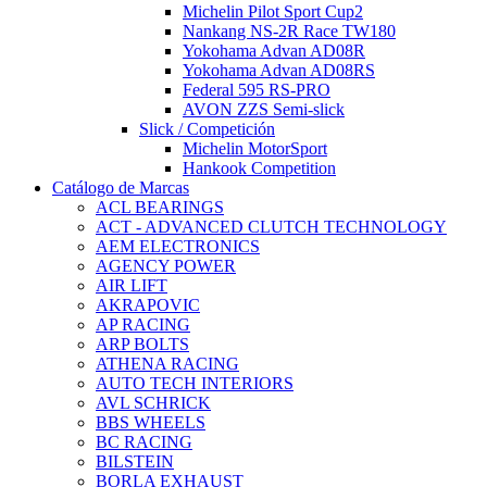
Michelin Pilot Sport Cup2
Nankang NS-2R Race TW180
Yokohama Advan AD08R
Yokohama Advan AD08RS
Federal 595 RS-PRO
AVON ZZS Semi-slick
Slick / Competición
Michelin MotorSport
Hankook Competition
Catálogo de Marcas
ACL BEARINGS
ACT - ADVANCED CLUTCH TECHNOLOGY
AEM ELECTRONICS
AGENCY POWER
AIR LIFT
AKRAPOVIC
AP RACING
ARP BOLTS
ATHENA RACING
AUTO TECH INTERIORS
AVL SCHRICK
BBS WHEELS
BC RACING
BILSTEIN
BORLA EXHAUST