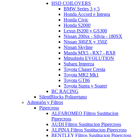
HSD COILOVERS
BMW Series 3 y 5
Honda Accord e Integra
Honda Civic
Honda S2000
Lexus IS200 y GS300
Nissan 200sx - Silvia - 180SX
Nissan 300ZX y 350Z
Nissan Skyline
Mazda MX5 - RX7 - RX8
Mitsubishi EVOLUTION
Subaru Impreza
Toyota Chaser Cresta
Toyota MR2 Mk1
Toyota GT86
Toyota Supra y Soarer
BC RACING
SilentBlocks Poliuretano
Admisión y Filtros
Pipercross
ALFAROMEO Filtros Sustitucion
Pipercross
AUDI Filtros Sustitucion Pipercross
ALPINA Filtros Sustitucion Pipercross
BENTLEY Filtros Sustitucion Pipercross