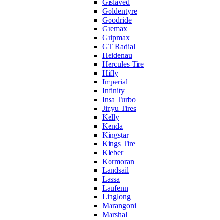
Gislaved
Goldentyre
Goodride
Gremax
Gripmax
GT Radial
Heidenau
Hercules Tire
Hifly
Imperial
Infinity
Insa Turbo
Jinyu Tires
Kelly
Kenda
Kingstar
Kings Tire
Kleber
Kormoran
Landsail
Lassa
Laufenn
Linglong
Marangoni
Marshal