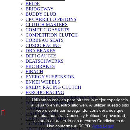
BRIDE
BRIDGEWAY
BUDDY CLUB
CP CARRILLO PISTONS
CLUTCH MASTERS
COMETIC GASKETS
COMPETITION CLUTCH
CORBEAU SEATS
CUSCO RACING
DBA BRAKES
DEFI GAUGES
DEATSCHWERKS
EBC BRAKES
EIBACH
ENERGY SUSPENSION
ENKEI WHEELS
EXEDY RACING CLUTCH
FERODO RACING
FERREA RACING COMPONENTS
Utilizamos cookies para ofrecer la mejor experiencia
FORGE MOTORSPORT
al usuario en nuestro sitio web.
Al utilizar nuestro sitio
GARRETT
web o continuar navegando, consideramos que
GATES RACING
aceptas nuestras Cookies y Política de privacidad,
GFB GO FAST BITS
estando de acuerdo con nuestras Condiciones de
GOODRIDGE
Uso conforme al RGPD.
Aviso Legal
GREDDY PERFORMANCE