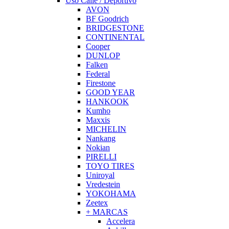
Uso Calle / Deportivo
AVON
BF Goodrich
BRIDGESTONE
CONTINENTAL
Cooper
DUNLOP
Falken
Federal
Firestone
GOOD YEAR
HANKOOK
Kumho
Maxxis
MICHELIN
Nankang
Nokian
PIRELLI
TOYO TIRES
Uniroyal
Vredestein
YOKOHAMA
Zeetex
+ MARCAS
Accelera