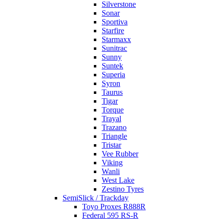
Silverstone
Sonar
Sportiva
Starfire
Starmaxx
Sunitrac
Sunny
Suntek
Superia
Syron
Taurus
Tigar
Torque
Trayal
Trazano
Triangle
Tristar
Vee Rubber
Viking
Wanli
West Lake
Zestino Tyres
SemiSlick / Trackday
Toyo Proxes R888R
Federal 595 RS-R