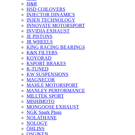
H&R
HSD COILOVERS
INJECTOR DINAMICS
INJEN TECHNOLOGY
INNOVATE MOTORSPORT
INVIDIA EXHAUST
JE PISTONS
JR WHEELS
KING RACING BEARINGS
K&N FILTERS
KOYORAD
KSPORT BRAKES
K-TUNED
KW SUSPENSIONS
MAGNECOR
MAHLE MOTORSPORT
MANLEY PERFORMANCE
MILLTEK SPORT
MISHIMOTO
MONGOOSE EXHAUST
NGK Spark Plugs
NOLATHANE
NOLOGY
ÖHLINS
OSGIKEN