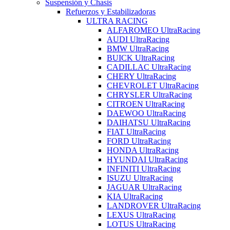
Suspensión y Chasis
Refuerzos y Estabilizadoras
ULTRA RACING
ALFAROMEO UltraRacing
AUDI UltraRacing
BMW UltraRacing
BUICK UltraRacing
CADILLAC UltraRacing
CHERY UltraRacing
CHEVROLET UltraRacing
CHRYSLER UltraRacing
CITROEN UltraRacing
DAEWOO UltraRacing
DAIHATSU UltraRacing
FIAT UltraRacing
FORD UltraRacing
HONDA UltraRacing
HYUNDAI UltraRacing
INFINITI UltraRacing
ISUZU UltraRacing
JAGUAR UltraRacing
KIA UltraRacing
LANDROVER UltraRacing
LEXUS UltraRacing
LOTUS UltraRacing