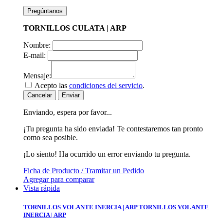
Pregúntanos
TORNILLOS CULATA | ARP
Nombre:
E-mail:
Mensaje:
Acepto las
condiciones del servicio
.
Cancelar
Enviar
Enviando, espera por favor...
¡Tu pregunta ha sido enviada! Te contestaremos tan pronto
como sea posible.
¡Lo siento! Ha ocurrido un error enviando tu pregunta.
Ficha de Producto / Tramitar un Pedido
Agregar para comparar
Vista rápida
TORNILLOS VOLANTE INERCIA | ARP
TORNILLOS VOLANTE
INERCIA | ARP