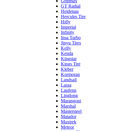
Gripmax
GT Radial
Heidenau
Hercules Tire
Hifly
Imperial
Infinity
Insa Turbo
Jinyu Tires
Kelly
Kenda
Kingstar
Kings Tire
Kleber
Kormoran
Landsail
Lassa
Laufenn
Linglong
Marangoni
Marshal
Mastersteel
Matador
Maxtrek
Meteor