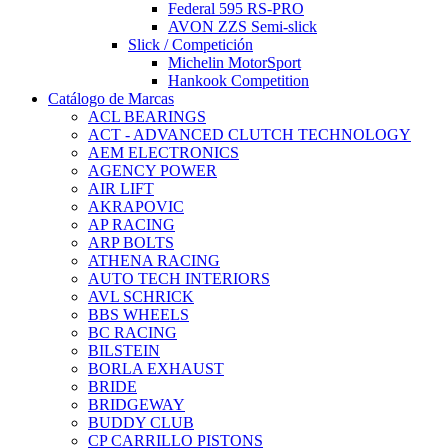
Federal 595 RS-PRO
AVON ZZS Semi-slick
Slick / Competición
Michelin MotorSport
Hankook Competition
Catálogo de Marcas
ACL BEARINGS
ACT - ADVANCED CLUTCH TECHNOLOGY
AEM ELECTRONICS
AGENCY POWER
AIR LIFT
AKRAPOVIC
AP RACING
ARP BOLTS
ATHENA RACING
AUTO TECH INTERIORS
AVL SCHRICK
BBS WHEELS
BC RACING
BILSTEIN
BORLA EXHAUST
BRIDE
BRIDGEWAY
BUDDY CLUB
CP CARRILLO PISTONS