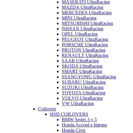
MASERATI UltraRacing
MAZDA UltraRacing
MERCEDES UltraRacing
MINI UltraRacing
MITSUBISHI UltraRacing
NISSAN UltraRacing
OPEL UltraRacing
PEUGEOT UltraRacing
PORSCHE UltraRacing
PROTON UltraRacing
RENAULT UltraRacing
SAAB UltraRacing
SKODA UltraRacing
SMART UltraRacing
SSANGYONG UltraRacing
SUBARU UltraRacing
SUZUKI UltraRacing
TOYOTA UltraRacing
VOLVO UltraRacing
VW UltraRacing
Coilovers
HSD COILOVERS
BMW Series 3 y 5
Honda Accord e Integra
Honda Civic