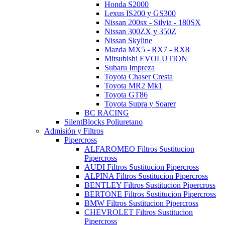
Honda S2000
Lexus IS200 y GS300
Nissan 200sx - Silvia - 180SX
Nissan 300ZX y 350Z
Nissan Skyline
Mazda MX5 - RX7 - RX8
Mitsubishi EVOLUTION
Subaru Impreza
Toyota Chaser Cresta
Toyota MR2 Mk1
Toyota GT86
Toyota Supra y Soarer
BC RACING
SilentBlocks Poliuretano
Admisión y Filtros
Pipercross
ALFAROMEO Filtros Sustitucion
Pipercross
AUDI Filtros Sustitucion Pipercross
ALPINA Filtros Sustitucion Pipercross
BENTLEY Filtros Sustitucion Pipercross
BERTONE Filtros Sustitucion Pipercross
BMW Filtros Sustitucion Pipercross
CHEVROLET Filtros Sustitucion
Pipercross