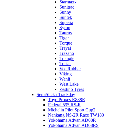
Starmaxx
Sunitrac
Sunny
Suntek
Superia
Syron
Taurus
Tigar
Torque
Trayal
Trazano
Triangle
Tristar
Vee Rubber
Viking
Wanli
West Lake
Zestino Tyres
SemiSlick / Trackday
Toyo Proxes R888R
Federal 595 RS-R
Michelin Pilot Sport Cup2
Nankang NS-2R Race TW180
Yokohama Advan AD08R
Yokohama Advan AD08RS