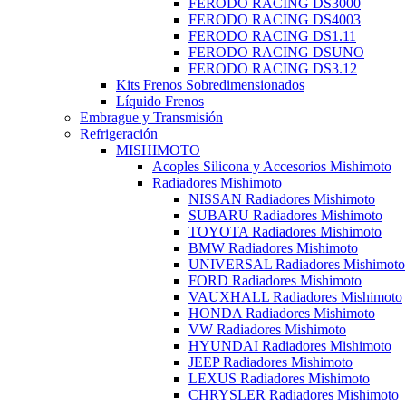
FERODO RACING DS3000
FERODO RACING DS4003
FERODO RACING DS1.11
FERODO RACING DSUNO
FERODO RACING DS3.12
Kits Frenos Sobredimensionados
Líquido Frenos
Embrague y Transmisión
Refrigeración
MISHIMOTO
Acoples Silicona y Accesorios Mishimoto
Radiadores Mishimoto
NISSAN Radiadores Mishimoto
SUBARU Radiadores Mishimoto
TOYOTA Radiadores Mishimoto
BMW Radiadores Mishimoto
UNIVERSAL Radiadores Mishimoto
FORD Radiadores Mishimoto
VAUXHALL Radiadores Mishimoto
HONDA Radiadores Mishimoto
VW Radiadores Mishimoto
HYUNDAI Radiadores Mishimoto
JEEP Radiadores Mishimoto
LEXUS Radiadores Mishimoto
CHRYSLER Radiadores Mishimoto