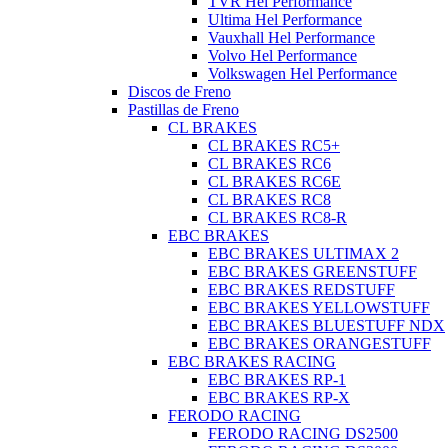
TVR Hel Performance
Ultima Hel Performance
Vauxhall Hel Performance
Volvo Hel Performance
Volkswagen Hel Performance
Discos de Freno
Pastillas de Freno
CL BRAKES
CL BRAKES RC5+
CL BRAKES RC6
CL BRAKES RC6E
CL BRAKES RC8
CL BRAKES RC8-R
EBC BRAKES
EBC BRAKES ULTIMAX 2
EBC BRAKES GREENSTUFF
EBC BRAKES REDSTUFF
EBC BRAKES YELLOWSTUFF
EBC BRAKES BLUESTUFF NDX
EBC BRAKES ORANGESTUFF
EBC BRAKES RACING
EBC BRAKES RP-1
EBC BRAKES RP-X
FERODO RACING
FERODO RACING DS2500