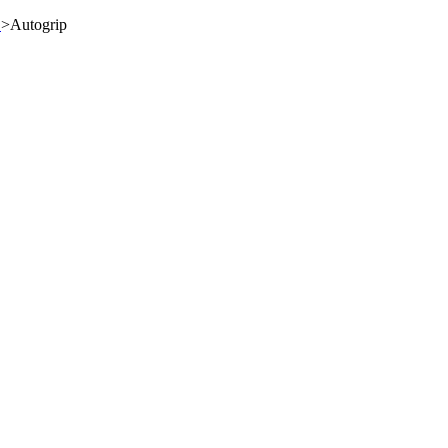
S
>
Autogrip