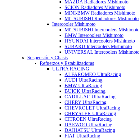
MAZDA Radiadores Mishimoto
SCION Radiadores Mishimoto
MINI-BMW Radiadores Mishimoto
MITSUBISHI Radiadores Mishimoto
Intercooler Mishimoto
MITSUBISHI Intercoolers Mishimot
BMW Intercoolers Mishimoto
HYUNDAI Intercoolers Mishimoto
SUBARU Intercoolers Mishimoto
UNIVERSAL Intercoolers Mishimot
Suspensión y Chasis
Refuerzos y Estabilizadoras
ULTRA RACING
ALFAROMEO UltraRacing
AUDI UltraRacing
BMW UltraRacing
BUICK UltraRacing
CADILLAC UltraRacing
CHERY UltraRacing
CHEVROLET UltraRacing
CHRYSLER UltraRacing
CITROEN UltraRacing
DAEWOO UltraRacing
DAIHATSU UltraRacing
FIAT UltraRacing