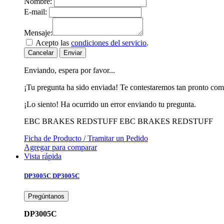
Nombre:
E-mail:
Mensaje:
Acepto las
condiciones del servicio
.
Cancelar
Enviar
Enviando, espera por favor...
¡Tu pregunta ha sido enviada! Te contestaremos tan pronto com
¡Lo siento! Ha ocurrido un error enviando tu pregunta.
EBC BRAKES REDSTUFF
EBC BRAKES REDSTUFF
Ficha de Producto / Tramitar un Pedido
Agregar para comparar
Vista rápida
DP3005C
DP3005C
Pregúntanos
DP3005C