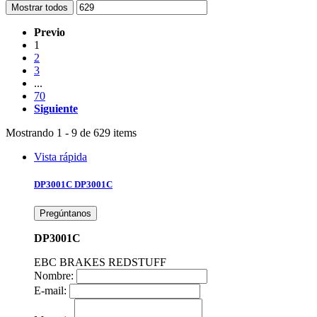
Mostrar todos
Previo
1
2
3
...
70
Siguiente
Mostrando 1 - 9 de 629 items
Vista rápida
DP3001C
DP3001C
Pregúntanos
DP3001C
EBC BRAKES REDSTUFF
Nombre:
E-mail: