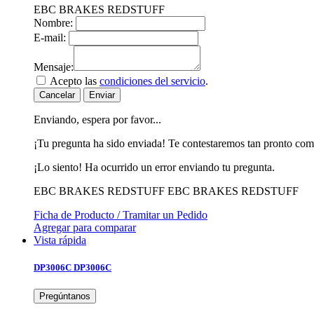
EBC BRAKES REDSTUFF
Nombre:
E-mail:
Mensaje:
Acepto las
condiciones del servicio
.
Cancelar
Enviar
Enviando, espera por favor...
¡Tu pregunta ha sido enviada! Te contestaremos tan pronto com
¡Lo siento! Ha ocurrido un error enviando tu pregunta.
EBC BRAKES REDSTUFF
EBC BRAKES REDSTUFF
Ficha de Producto / Tramitar un Pedido
Agregar para comparar
Vista rápida
DP3006C
DP3006C
Pregúntanos