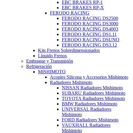
EBC BRAKES RP-1
EBC BRAKES RP-X
FERODO RACING
FERODO RACING DS2500
FERODO RACING DS3000
FERODO RACING DS4003
FERODO RACING DS1.11
FERODO RACING DSUNO
FERODO RACING DS3.12
Kits Frenos Sobredimensionados
Líquido Frenos
Embrague y Transmisión
Refrigeración
MISHIMOTO
Acoples Silicona y Accesorios Mishimoto
Radiadores Mishimoto
NISSAN Radiadores Mishimoto
SUBARU Radiadores Mishimoto
TOYOTA Radiadores Mishimoto
BMW Radiadores Mishimoto
UNIVERSAL Radiadores
Mishimoto
FORD Radiadores Mishimoto
VAUXHALL Radiadores
Mishimoto