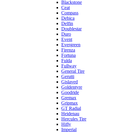
Blackstone
Ceat
Compass
Debica
Delfin
Doublestar
Duro
Event
Evergreen
Firenza
Fortuna
Fulda
Fullway
General Tire
Gerutti
Gislaved
Goldentyre
Goodride
Gremax
Gripmax
GT Radial
Heidenau
Hercules Tire
Hifly
Imperial