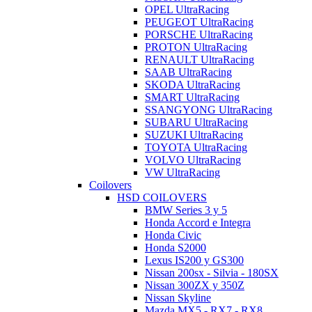
OPEL UltraRacing
PEUGEOT UltraRacing
PORSCHE UltraRacing
PROTON UltraRacing
RENAULT UltraRacing
SAAB UltraRacing
SKODA UltraRacing
SMART UltraRacing
SSANGYONG UltraRacing
SUBARU UltraRacing
SUZUKI UltraRacing
TOYOTA UltraRacing
VOLVO UltraRacing
VW UltraRacing
Coilovers
HSD COILOVERS
BMW Series 3 y 5
Honda Accord e Integra
Honda Civic
Honda S2000
Lexus IS200 y GS300
Nissan 200sx - Silvia - 180SX
Nissan 300ZX y 350Z
Nissan Skyline
Mazda MX5 - RX7 - RX8