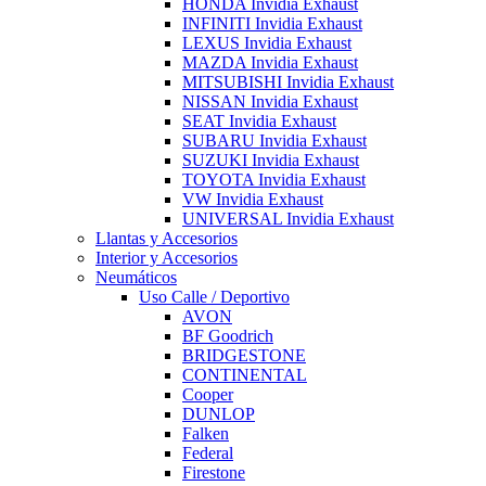
HONDA Invidia Exhaust
INFINITI Invidia Exhaust
LEXUS Invidia Exhaust
MAZDA Invidia Exhaust
MITSUBISHI Invidia Exhaust
NISSAN Invidia Exhaust
SEAT Invidia Exhaust
SUBARU Invidia Exhaust
SUZUKI Invidia Exhaust
TOYOTA Invidia Exhaust
VW Invidia Exhaust
UNIVERSAL Invidia Exhaust
Llantas y Accesorios
Interior y Accesorios
Neumáticos
Uso Calle / Deportivo
AVON
BF Goodrich
BRIDGESTONE
CONTINENTAL
Cooper
DUNLOP
Falken
Federal
Firestone