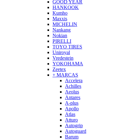
GOOD YEAR
HANKOOK
Kumho
Maxxis
MICHELIN
Nankang
Nokian
PIRELLI
TOYO TIRES
Uniroyal
Vredestein
YOKOHAMA
Zeetex
+ MARCAS
Accelera
Achilles
Aeolus
Antares
A-plus
Apollo
Atlas
Atturo
Autogrip
Autoguard
Barum