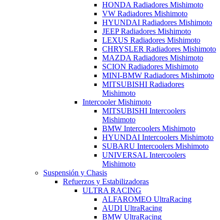
HONDA Radiadores Mishimoto
VW Radiadores Mishimoto
HYUNDAI Radiadores Mishimoto
JEEP Radiadores Mishimoto
LEXUS Radiadores Mishimoto
CHRYSLER Radiadores Mishimoto
MAZDA Radiadores Mishimoto
SCION Radiadores Mishimoto
MINI-BMW Radiadores Mishimoto
MITSUBISHI Radiadores
Mishimoto
Intercooler Mishimoto
MITSUBISHI Intercoolers
Mishimoto
BMW Intercoolers Mishimoto
HYUNDAI Intercoolers Mishimoto
SUBARU Intercoolers Mishimoto
UNIVERSAL Intercoolers
Mishimoto
Suspensión y Chasis
Refuerzos y Estabilizadoras
ULTRA RACING
ALFAROMEO UltraRacing
AUDI UltraRacing
BMW UltraRacing