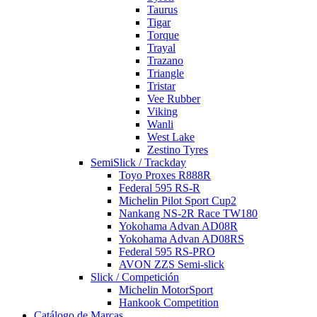
Taurus
Tigar
Torque
Trayal
Trazano
Triangle
Tristar
Vee Rubber
Viking
Wanli
West Lake
Zestino Tyres
SemiSlick / Trackday
Toyo Proxes R888R
Federal 595 RS-R
Michelin Pilot Sport Cup2
Nankang NS-2R Race TW180
Yokohama Advan AD08R
Yokohama Advan AD08RS
Federal 595 RS-PRO
AVON ZZS Semi-slick
Slick / Competición
Michelin MotorSport
Hankook Competition
Catálogo de Marcas