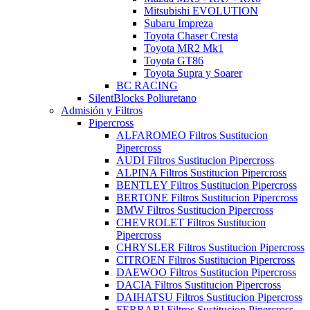
Mitsubishi EVOLUTION
Subaru Impreza
Toyota Chaser Cresta
Toyota MR2 Mk1
Toyota GT86
Toyota Supra y Soarer
BC RACING
SilentBlocks Poliuretano
Admisión y Filtros
Pipercross
ALFAROMEO Filtros Sustitucion
Pipercross
AUDI Filtros Sustitucion Pipercross
ALPINA Filtros Sustitucion Pipercross
BENTLEY Filtros Sustitucion Pipercross
BERTONE Filtros Sustitucion Pipercross
BMW Filtros Sustitucion Pipercross
CHEVROLET Filtros Sustitucion
Pipercross
CHRYSLER Filtros Sustitucion Pipercross
CITROEN Filtros Sustitucion Pipercross
DAEWOO Filtros Sustitucion Pipercross
DACIA Filtros Sustitucion Pipercross
DAIHATSU Filtros Sustitucion Pipercross
FERRARI Filtros Sustitucion Pipercross