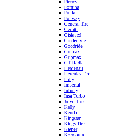
Firenza
Fortuna
Fulda
Fullway
General Tire
Gerutti
Gislaved
Goldentyre
Goodride
Gremax
Gripmax
GT Radial
Heidenau
Hercules Tire
Hifly
Imperial
Infinity
Insa Turbo
Jinyu Tires
Kelly
Kenda
Kingstar
Kings Tire
Kleber
Kormoran