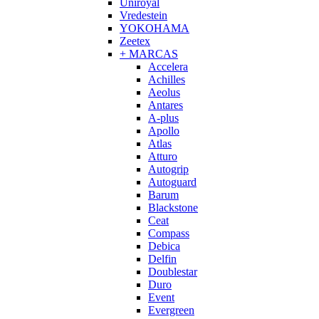
Uniroyal
Vredestein
YOKOHAMA
Zeetex
+ MARCAS
Accelera
Achilles
Aeolus
Antares
A-plus
Apollo
Atlas
Atturo
Autogrip
Autoguard
Barum
Blackstone
Ceat
Compass
Debica
Delfin
Doublestar
Duro
Event
Evergreen