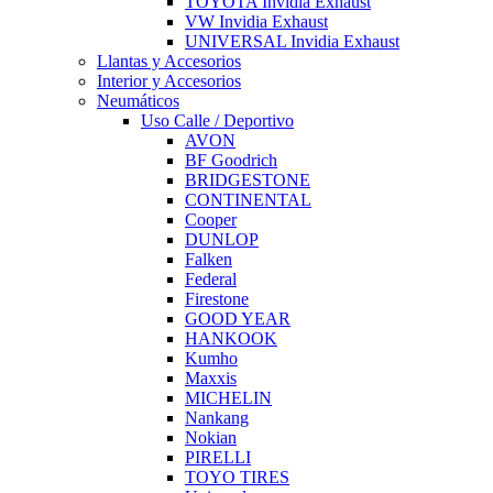
TOYOTA Invidia Exhaust
VW Invidia Exhaust
UNIVERSAL Invidia Exhaust
Llantas y Accesorios
Interior y Accesorios
Neumáticos
Uso Calle / Deportivo
AVON
BF Goodrich
BRIDGESTONE
CONTINENTAL
Cooper
DUNLOP
Falken
Federal
Firestone
GOOD YEAR
HANKOOK
Kumho
Maxxis
MICHELIN
Nankang
Nokian
PIRELLI
TOYO TIRES