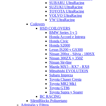
SUBARU UltraRacing
SUZUKI UltraRacing
TOYOTA UltraRacing
VOLVO UltraRacing
VW UltraRacing
Coilovers
HSD COILOVERS
BMW Series 3 y 5
Honda Accord e Integra
Honda Civic
Honda S2000
Lexus IS200 y GS300
Nissan 200sx - Silvia - 180SX
Nissan 300ZX y 350Z
Nissan Skyline
Mazda MX5 - RX7 - RX8
Mitsubishi EVOLUTION
Subaru Impreza
Toyota Chaser Cresta
Toyota MR2 Mk1
Toyota GT86
Toyota Supra y Soarer
BC RACING
SilentBlocks Poliuretano
Admisión y Filtros