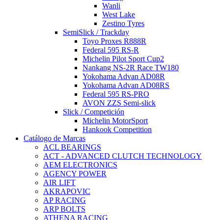
Wanli
West Lake
Zestino Tyres
SemiSlick / Trackday
Toyo Proxes R888R
Federal 595 RS-R
Michelin Pilot Sport Cup2
Nankang NS-2R Race TW180
Yokohama Advan AD08R
Yokohama Advan AD08RS
Federal 595 RS-PRO
AVON ZZS Semi-slick
Slick / Competición
Michelin MotorSport
Hankook Competition
Catálogo de Marcas
ACL BEARINGS
ACT - ADVANCED CLUTCH TECHNOLOGY
AEM ELECTRONICS
AGENCY POWER
AIR LIFT
AKRAPOVIC
AP RACING
ARP BOLTS
ATHENA RACING