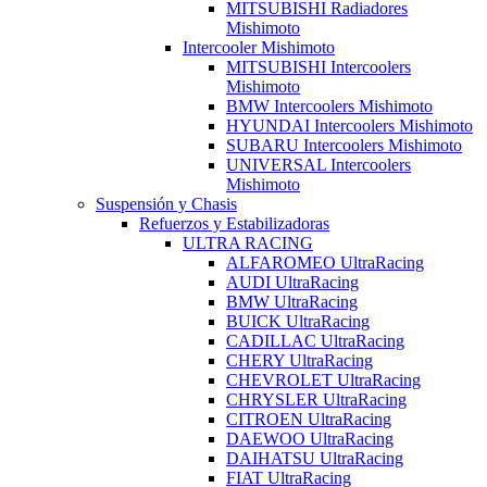
MITSUBISHI Radiadores
Mishimoto
Intercooler Mishimoto
MITSUBISHI Intercoolers
Mishimoto
BMW Intercoolers Mishimoto
HYUNDAI Intercoolers Mishimoto
SUBARU Intercoolers Mishimoto
UNIVERSAL Intercoolers
Mishimoto
Suspensión y Chasis
Refuerzos y Estabilizadoras
ULTRA RACING
ALFAROMEO UltraRacing
AUDI UltraRacing
BMW UltraRacing
BUICK UltraRacing
CADILLAC UltraRacing
CHERY UltraRacing
CHEVROLET UltraRacing
CHRYSLER UltraRacing
CITROEN UltraRacing
DAEWOO UltraRacing
DAIHATSU UltraRacing
FIAT UltraRacing