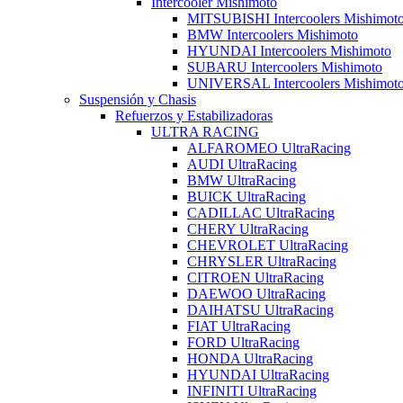
Intercooler Mishimoto
MITSUBISHI Intercoolers Mishimot
BMW Intercoolers Mishimoto
HYUNDAI Intercoolers Mishimoto
SUBARU Intercoolers Mishimoto
UNIVERSAL Intercoolers Mishimot
Suspensión y Chasis
Refuerzos y Estabilizadoras
ULTRA RACING
ALFAROMEO UltraRacing
AUDI UltraRacing
BMW UltraRacing
BUICK UltraRacing
CADILLAC UltraRacing
CHERY UltraRacing
CHEVROLET UltraRacing
CHRYSLER UltraRacing
CITROEN UltraRacing
DAEWOO UltraRacing
DAIHATSU UltraRacing
FIAT UltraRacing
FORD UltraRacing
HONDA UltraRacing
HYUNDAI UltraRacing
INFINITI UltraRacing