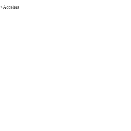
S
>
Accelera