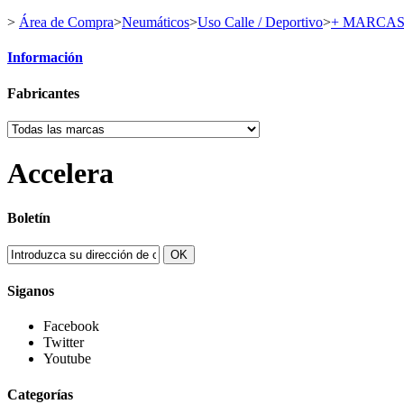
>
Área de Compra
>
Neumáticos
>
Uso Calle / Deportivo
>
+ MARCA
Información
Fabricantes
Accelera
Boletín
OK
Siganos
Facebook
Twitter
Youtube
Categorías