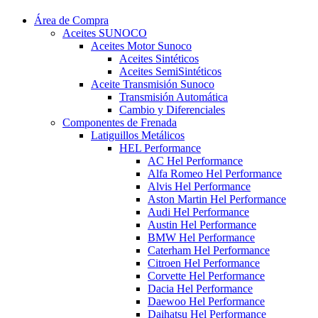
Área de Compra
Aceites SUNOCO
Aceites Motor Sunoco
Aceites Sintéticos
Aceites SemiSintéticos
Aceite Transmisión Sunoco
Transmisión Automática
Cambio y Diferenciales
Componentes de Frenada
Latiguillos Metálicos
HEL Performance
AC Hel Performance
Alfa Romeo Hel Performance
Alvis Hel Performance
Aston Martin Hel Performance
Audi Hel Performance
Austin Hel Performance
BMW Hel Performance
Caterham Hel Performance
Citroen Hel Performance
Corvette Hel Performance
Dacia Hel Performance
Daewoo Hel Performance
Daihatsu Hel Performance