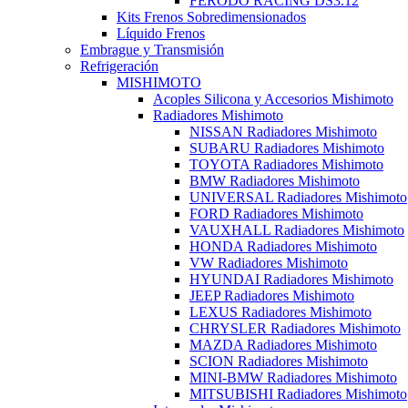
FERODO RACING DS3.12
Kits Frenos Sobredimensionados
Líquido Frenos
Embrague y Transmisión
Refrigeración
MISHIMOTO
Acoples Silicona y Accesorios Mishimoto
Radiadores Mishimoto
NISSAN Radiadores Mishimoto
SUBARU Radiadores Mishimoto
TOYOTA Radiadores Mishimoto
BMW Radiadores Mishimoto
UNIVERSAL Radiadores Mishimoto
FORD Radiadores Mishimoto
VAUXHALL Radiadores Mishimoto
HONDA Radiadores Mishimoto
VW Radiadores Mishimoto
HYUNDAI Radiadores Mishimoto
JEEP Radiadores Mishimoto
LEXUS Radiadores Mishimoto
CHRYSLER Radiadores Mishimoto
MAZDA Radiadores Mishimoto
SCION Radiadores Mishimoto
MINI-BMW Radiadores Mishimoto
MITSUBISHI Radiadores Mishimoto