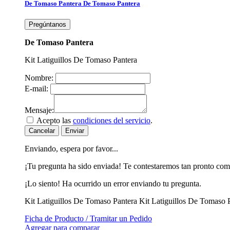
De Tomaso Pantera
De Tomaso Pantera
Pregúntanos
De Tomaso Pantera
Kit Latiguillos De Tomaso Pantera
Nombre:
E-mail:
Mensaje:
Acepto las
condiciones del servicio
.
Cancelar
Enviar
Enviando, espera por favor...
¡Tu pregunta ha sido enviada! Te contestaremos tan pronto com
¡Lo siento! Ha ocurrido un error enviando tu pregunta.
Kit Latiguillos De Tomaso Pantera
Kit Latiguillos De Tomaso 
Ficha de Producto / Tramitar un Pedido
Agregar para comparar