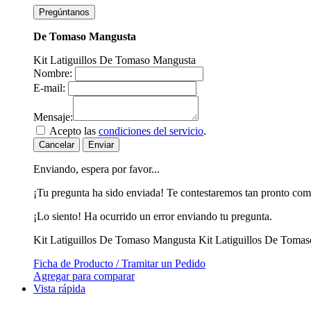
Pregúntanos
De Tomaso Mangusta
Kit Latiguillos De Tomaso Mangusta
Nombre:
E-mail:
Mensaje:
Acepto las
condiciones del servicio
.
Cancelar
Enviar
Enviando, espera por favor...
¡Tu pregunta ha sido enviada! Te contestaremos tan pronto com
¡Lo siento! Ha ocurrido un error enviando tu pregunta.
Kit Latiguillos De Tomaso Mangusta
Kit Latiguillos De Toma
Ficha de Producto / Tramitar un Pedido
Agregar para comparar
Vista rápida