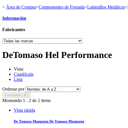
>
Área de Compra
>
Componentes de Frenada
>
Latiguillos Metálicos
>
Información
Fabricantes
DeTomaso Hel Performance
Vista:
Cuadrícula
Lista
Ordenar por
Comparar (
0
)
Mostrando 1 - 2 de 2 items
Vista rápida
De Tomaso Mangusta
De Tomaso Mangusta