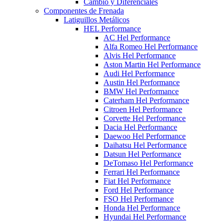
Cambio y Diferenciales
Componentes de Frenada
Latiguillos Metálicos
HEL Performance
AC Hel Performance
Alfa Romeo Hel Performance
Alvis Hel Performance
Aston Martin Hel Performance
Audi Hel Performance
Austin Hel Performance
BMW Hel Performance
Caterham Hel Performance
Citroen Hel Performance
Corvette Hel Performance
Dacia Hel Performance
Daewoo Hel Performance
Daihatsu Hel Performance
Datsun Hel Performance
DeTomaso Hel Performance
Ferrari Hel Performance
Fiat Hel Performance
Ford Hel Performance
FSO Hel Performance
Honda Hel Performance
Hyundai Hel Performance