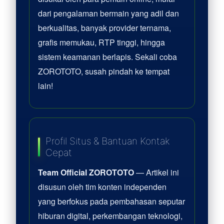
dari pengalaman bermain yang adil dan
berkualitas, banyak provider ternama,
grafis memukau, RTP tinggi, hingga
sistem keamanan berlapis. Sekali coba
ZOROTOTO, susah pindah ke tempat
lain!
Profil Situs & Bantuan Kontak
Cepat
Team Official ZOROTOTO
— Artikel ini
disusun oleh tim konten independen
yang berfokus pada pembahasan seputar
hiburan digital, perkembangan teknologi,