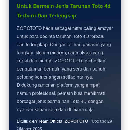
Untuk Bermain Jenis Taruhan Toto 4d
Terbaru Dan Terlengkap
ZOROTOTO hadir sebagai mitra paling ambyar
untuk para pecinta taruhan Toto 4D terbaru
dan terlengkap. Dengan pilihan pasaran yang
lengkap, sistem modern, serta akses yang
cepat dan mudah, ZOROTOTO memberikan
pengalaman bermain yang seru dan penuh
peluang kemenangan setiap harinya.
Didukung tampilan platform yang simpel
namun profesional, pemain bisa menikmati
berbagai jenis permainan Toto 4D dengan
nyaman kapan saja dan di mana saja.
Update: 29
Ditulis oleh
Team Official ZOROTOTO
·
Oktober 2025