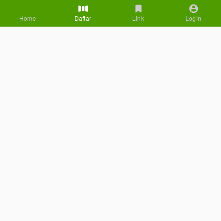
Home
Daftar
Link
Login
Discover
About
ZOROTOTO
Our Pricing
& Plans
Send me tips, trends, updates & offers.
Stock Video
Video
Templates
Royalty-
Unsubscribe any time.
Privacy Policy
.
Free Music
Stock
Photos
Fonts
Popular