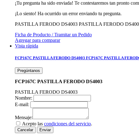
¡Tu pregunta ha sido enviada! Te contestaremos tan pronto com
¡Lo siento! Ha ocurrido un error enviando tu pregunta.
PASTILLA FERODO DS4003
PASTILLA FERODO DS400
Ficha de Producto / Tramitar un Pedido
Agregar para comparar
Vista rápida
FCP167C PASTILLA FERODO DS4003
FCP167C PASTILLA FEROD
Pregúntanos
FCP167C PASTILLA FERODO DS4003
PASTILLA FERODO DS4003
Nombre:
E-mail:
Mensaje:
Acepto las
condiciones del servicio
.
Cancelar
Enviar