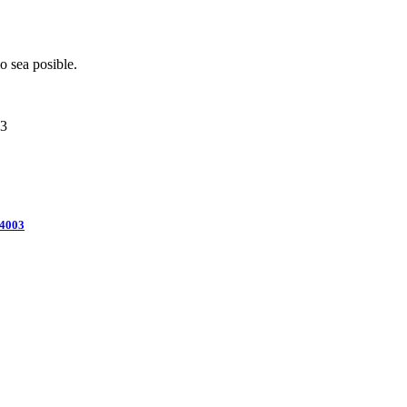
o sea posible.
3
4003