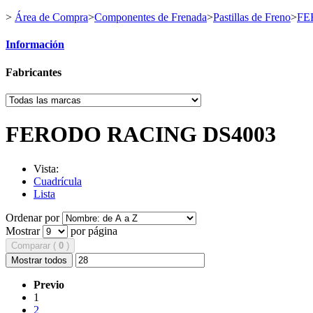
>
Área de Compra
>
Componentes de Frenada
>
Pastillas de Freno
>
FE
Información
Fabricantes
FERODO RACING DS4003
Vista:
Cuadrícula
Lista
Ordenar por
Mostrar
por página
Comparar (
0
)
Mostrar todos
Previo
1
2