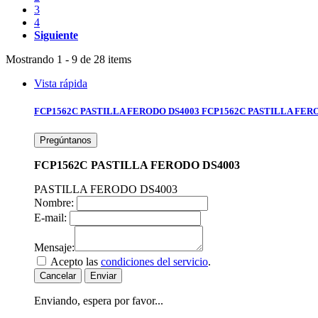
3
4
Siguiente
Mostrando 1 - 9 de 28 items
Vista rápida
FCP1562C PASTILLA FERODO DS4003
FCP1562C PASTILLA FER
Pregúntanos
FCP1562C PASTILLA FERODO DS4003
PASTILLA FERODO DS4003
Nombre:
E-mail:
Mensaje:
Acepto las
condiciones del servicio
.
Cancelar
Enviar
Enviando, espera por favor...