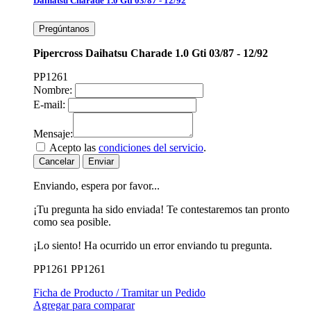
Daihatsu Charade 1.0 Gti 03/87 - 12/92
Pregúntanos
Pipercross Daihatsu Charade 1.0 Gti 03/87 - 12/92
PP1261
Nombre:
E-mail:
Mensaje:
Acepto las
condiciones del servicio
.
Cancelar
Enviar
Enviando, espera por favor...
¡Tu pregunta ha sido enviada! Te contestaremos tan pronto
como sea posible.
¡Lo siento! Ha ocurrido un error enviando tu pregunta.
PP1261
PP1261
Ficha de Producto / Tramitar un Pedido
Agregar para comparar