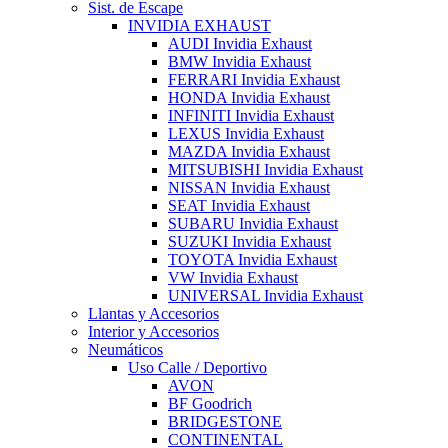
Sist. de Escape
INVIDIA EXHAUST
AUDI Invidia Exhaust
BMW Invidia Exhaust
FERRARI Invidia Exhaust
HONDA Invidia Exhaust
INFINITI Invidia Exhaust
LEXUS Invidia Exhaust
MAZDA Invidia Exhaust
MITSUBISHI Invidia Exhaust
NISSAN Invidia Exhaust
SEAT Invidia Exhaust
SUBARU Invidia Exhaust
SUZUKI Invidia Exhaust
TOYOTA Invidia Exhaust
VW Invidia Exhaust
UNIVERSAL Invidia Exhaust
Llantas y Accesorios
Interior y Accesorios
Neumáticos
Uso Calle / Deportivo
AVON
BF Goodrich
BRIDGESTONE
CONTINENTAL