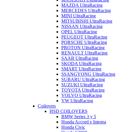
MAZDA UltraRacing
MERCEDES UltraRacing
MINI UltraRacing
MITSUBISHI UltraRacing
NISSAN UltraRacing
OPEL UltraRacing
PEUGEOT UltraRacing
PORSCHE UltraRacing
PROTON UltraRacing
RENAULT UltraRacing
SAAB UltraRacing
SKODA UltraRacing
SMART UltraRacing
SSANGYONG UltraRacing
SUBARU UltraRacing
SUZUKI UltraRacing
TOYOTA UltraRacing
VOLVO UltraRacing
VW UltraRacing
Coilovers
HSD COILOVERS
BMW Series 3 y 5
Honda Accord e Integra
Honda Civic