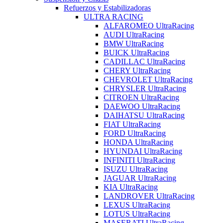
Refuerzos y Estabilizadoras
ULTRA RACING
ALFAROMEO UltraRacing
AUDI UltraRacing
BMW UltraRacing
BUICK UltraRacing
CADILLAC UltraRacing
CHERY UltraRacing
CHEVROLET UltraRacing
CHRYSLER UltraRacing
CITROEN UltraRacing
DAEWOO UltraRacing
DAIHATSU UltraRacing
FIAT UltraRacing
FORD UltraRacing
HONDA UltraRacing
HYUNDAI UltraRacing
INFINITI UltraRacing
ISUZU UltraRacing
JAGUAR UltraRacing
KIA UltraRacing
LANDROVER UltraRacing
LEXUS UltraRacing
LOTUS UltraRacing
MASERATI UltraRacing