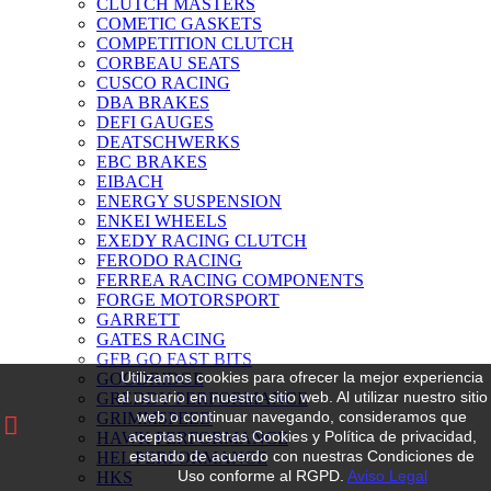
CLUTCH MASTERS
COMETIC GASKETS
COMPETITION CLUTCH
CORBEAU SEATS
CUSCO RACING
DBA BRAKES
DEFI GAUGES
DEATSCHWERKS
EBC BRAKES
EIBACH
ENERGY SUSPENSION
ENKEI WHEELS
EXEDY RACING CLUTCH
FERODO RACING
FERREA RACING COMPONENTS
FORGE MOTORSPORT
GARRETT
GATES RACING
GFB GO FAST BITS
Utilizamos cookies para ofrecer la mejor experiencia
GOODRIDGE
al usuario en nuestro sitio web.
Al utilizar nuestro sitio
GREDDY PERFORMANCE
web o continuar navegando, consideramos que
GRIMMSPEED
aceptas nuestras Cookies y Política de privacidad,
HAWK PERFORMANCE
estando de acuerdo con nuestras Condiciones de
HEL PERFORMANCE
Uso conforme al RGPD.
Aviso Legal
HKS