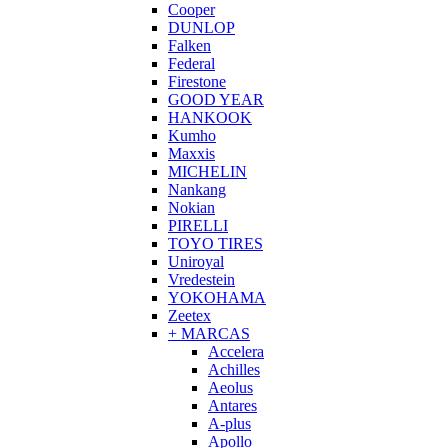
Cooper
DUNLOP
Falken
Federal
Firestone
GOOD YEAR
HANKOOK
Kumho
Maxxis
MICHELIN
Nankang
Nokian
PIRELLI
TOYO TIRES
Uniroyal
Vredestein
YOKOHAMA
Zeetex
+ MARCAS
Accelera
Achilles
Aeolus
Antares
A-plus
Apollo