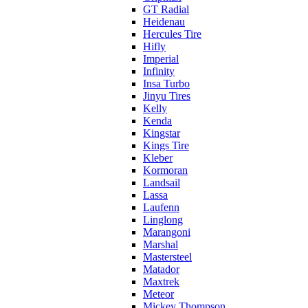
GT Radial
Heidenau
Hercules Tire
Hifly
Imperial
Infinity
Insa Turbo
Jinyu Tires
Kelly
Kenda
Kingstar
Kings Tire
Kleber
Kormoran
Landsail
Lassa
Laufenn
Linglong
Marangoni
Marshal
Mastersteel
Matador
Maxtrek
Meteor
Mickey Thompson