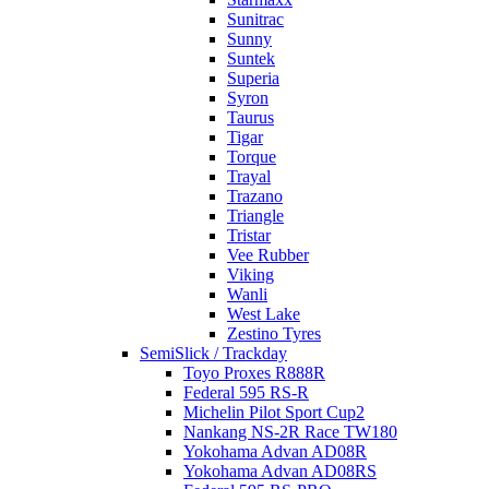
Sunitrac
Sunny
Suntek
Superia
Syron
Taurus
Tigar
Torque
Trayal
Trazano
Triangle
Tristar
Vee Rubber
Viking
Wanli
West Lake
Zestino Tyres
SemiSlick / Trackday
Toyo Proxes R888R
Federal 595 RS-R
Michelin Pilot Sport Cup2
Nankang NS-2R Race TW180
Yokohama Advan AD08R
Yokohama Advan AD08RS