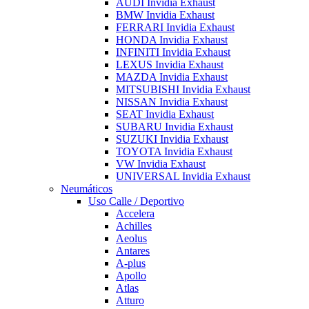
AUDI Invidia Exhaust
BMW Invidia Exhaust
FERRARI Invidia Exhaust
HONDA Invidia Exhaust
INFINITI Invidia Exhaust
LEXUS Invidia Exhaust
MAZDA Invidia Exhaust
MITSUBISHI Invidia Exhaust
NISSAN Invidia Exhaust
SEAT Invidia Exhaust
SUBARU Invidia Exhaust
SUZUKI Invidia Exhaust
TOYOTA Invidia Exhaust
VW Invidia Exhaust
UNIVERSAL Invidia Exhaust
Neumáticos
Uso Calle / Deportivo
Accelera
Achilles
Aeolus
Antares
A-plus
Apollo
Atlas
Atturo