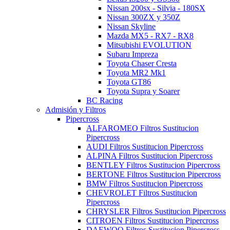
Nissan 200sx - Silvia - 180SX
Nissan 300ZX y 350Z
Nissan Skyline
Mazda MX5 - RX7 - RX8
Mitsubishi EVOLUTION
Subaru Impreza
Toyota Chaser Cresta
Toyota MR2 Mk1
Toyota GT86
Toyota Supra y Soarer
BC Racing
Admisión y Filtros
Pipercross
ALFAROMEO Filtros Sustitucion
Pipercross
AUDI Filtros Sustitucion Pipercross
ALPINA Filtros Sustitucion Pipercross
BENTLEY Filtros Sustitucion Pipercross
BERTONE Filtros Sustitucion Pipercross
BMW Filtros Sustitucion Pipercross
CHEVROLET Filtros Sustitucion
Pipercross
CHRYSLER Filtros Sustitucion Pipercross
CITROEN Filtros Sustitucion Pipercross
DAEWOO Filtros Sustitucion Pipercross