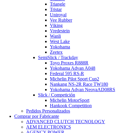
Triangle
Tristar
Uniroyal
Vee Rubber
Viking
Vredestein
Wanli
West Lake
Yokohama
Zeetex
SemiSlick / Trackday
Toyo Proxes R888R
Yokohama Advan A048
Federal 595 RS-R
Michelin Pilot Sport Cup2
Nankang NS-2R Race TW180
Yokohama Advan NeovaAD08RS
Slick / Competición
Michelin MotorSport
Hankook Competition
Pedidos Personalizados
Comprar por Fabricante
ADVANCED CLUTCH TECNOLOGY
AEM ELECTRONICS
AGENCY POWER