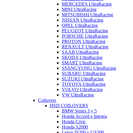
MERCEDES UltraRacing
MINI UltraRacing
MITSUBISHI UltraRacing
NISSAN UltraRacing
OPEL UltraRacing
PEUGEOT UltraRacing
PORSCHE UltraRacing
PROTON UltraRacing
RENAULT UltraRacing
SAAB UltraRacing
SKODA UltraRacing
SMART UltraRacing
SSANGYONG UltraRacing
SUBARU UltraRacing
SUZUKI UltraRacing
TOYOTA UltraRacing
VOLVO UltraRacing
VW UltraRacing
Coilovers
HSD COILOVERS
BMW Series 3 y 5
Honda Accord e Integra
Honda Civic
Honda S2000
Lexus IS200 y GS300