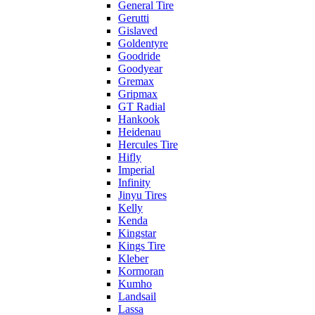
General Tire
Gerutti
Gislaved
Goldentyre
Goodride
Goodyear
Gremax
Gripmax
GT Radial
Hankook
Heidenau
Hercules Tire
Hifly
Imperial
Infinity
Jinyu Tires
Kelly
Kenda
Kingstar
Kings Tire
Kleber
Kormoran
Kumho
Landsail
Lassa