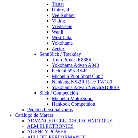
Tristar
Uniroyal
Vee Rubber
Viking
Vredestein
Wanli
West Lake
Yokohama
Zeetex
SemiSlick / Trackday
Toyo Proxes R888R
Yokohama Advan A048
Federal 595 RS-R
Michelin Pilot Sport Cup2
Nankang NS-2R Race TW180
Yokohama Advan NeovaAD08RS
Slick / Competición
Michelin MotorSport
Hankook Competition
Pedidos Personalizados
Catálogo de Marcas
ADVANCED CLUTCH TECHNOLOGY
AEM ELECTRONICS
AGENCY POWER
AIR LIFT PERFORMANCE