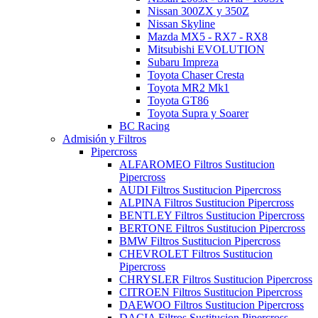
Nissan 300ZX y 350Z
Nissan Skyline
Mazda MX5 - RX7 - RX8
Mitsubishi EVOLUTION
Subaru Impreza
Toyota Chaser Cresta
Toyota MR2 Mk1
Toyota GT86
Toyota Supra y Soarer
BC Racing
Admisión y Filtros
Pipercross
ALFAROMEO Filtros Sustitucion
Pipercross
AUDI Filtros Sustitucion Pipercross
ALPINA Filtros Sustitucion Pipercross
BENTLEY Filtros Sustitucion Pipercross
BERTONE Filtros Sustitucion Pipercross
BMW Filtros Sustitucion Pipercross
CHEVROLET Filtros Sustitucion
Pipercross
CHRYSLER Filtros Sustitucion Pipercross
CITROEN Filtros Sustitucion Pipercross
DAEWOO Filtros Sustitucion Pipercross
DACIA Filtros Sustitucion Pipercross