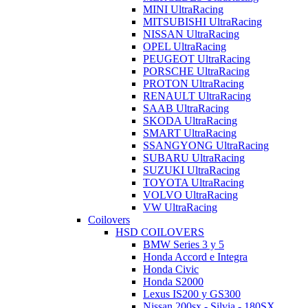
MINI UltraRacing
MITSUBISHI UltraRacing
NISSAN UltraRacing
OPEL UltraRacing
PEUGEOT UltraRacing
PORSCHE UltraRacing
PROTON UltraRacing
RENAULT UltraRacing
SAAB UltraRacing
SKODA UltraRacing
SMART UltraRacing
SSANGYONG UltraRacing
SUBARU UltraRacing
SUZUKI UltraRacing
TOYOTA UltraRacing
VOLVO UltraRacing
VW UltraRacing
Coilovers
HSD COILOVERS
BMW Series 3 y 5
Honda Accord e Integra
Honda Civic
Honda S2000
Lexus IS200 y GS300
Nissan 200sx - Silvia - 180SX