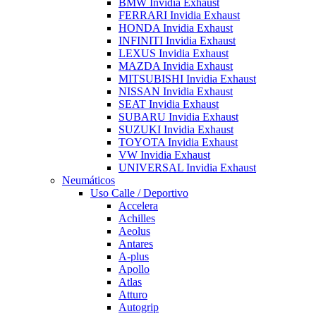
BMW Invidia Exhaust
FERRARI Invidia Exhaust
HONDA Invidia Exhaust
INFINITI Invidia Exhaust
LEXUS Invidia Exhaust
MAZDA Invidia Exhaust
MITSUBISHI Invidia Exhaust
NISSAN Invidia Exhaust
SEAT Invidia Exhaust
SUBARU Invidia Exhaust
SUZUKI Invidia Exhaust
TOYOTA Invidia Exhaust
VW Invidia Exhaust
UNIVERSAL Invidia Exhaust
Neumáticos
Uso Calle / Deportivo
Accelera
Achilles
Aeolus
Antares
A-plus
Apollo
Atlas
Atturo
Autogrip