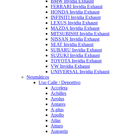
BMW Invidia Exhaust
FERRARI Invidia Exhaust
HONDA Invidia Exhaust
INFINITI Invidia Exhaust
LEXUS Invidia Exhaust
MAZDA Invidia Exhaust
MITSUBISHI Invidia Exhaust
NISSAN Invidia Exhaust
SEAT Invidia Exhaust
SUBARU Invidia Exhaust
SUZUKI Invidia Exhaust
TOYOTA Invidia Exhaust
VW Invidia Exhaust
UNIVERSAL Invidia Exhaust
Neumáticos
Uso Calle / Deportivo
Accelera
Achilles
Aeolus
Antares
A-plus
Apollo
Atlas
Atturo
Autogrip