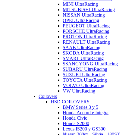
MINI UltraRacing
MITSUBISHI UltraRacing
NISSAN UltraRacing
OPEL UltraRacing
PEUGEOT UltraRacing
PORSCHE UltraRacing
PROTON UltraRacing
RENAULT UltraRacing
SAAB UltraRacing
SKODA UltraRacing
SMART UltraRacing
SSANGYONG UltraRacing
SUBARU UltraRacing
SUZUKI UltraRacing
TOYOTA UltraRacing
VOLVO UltraRacing
VW UltraRacing
Coilovers
HSD COILOVERS
BMW Series 3 y 5
Honda Accord e Integra
Honda Civic
Honda S2000
Lexus IS200 y GS300
Nissan 200sx - Silvia - 180SX