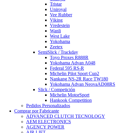
Tristar
Uniroyal
Vee Rubber
Viking
Vredestein
Wanli
West Lake
Yokohama
Zeetex
SemiSlick / Trackday
Toyo Proxes R888R
Yokohama Advan A048
Federal 595 RS-R
Michelin Pilot Sport Cup2
Nankang NS-2R Race TW180
Yokohama Advan NeovaAD08RS
Slick / Competición
Michelin MotorSport
Hankook Competition
Pedidos Personalizados
Comprar por Fabricante
ADVANCED CLUTCH TECNOLOGY
AEM ELECTRONICS
AGENCY POWER
AIR LIFT