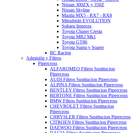
Nissan 300ZX y 350Z
Nissan Skyline
Mazda MX5 - RX7 - RX8
Mitsubishi EVOLUTION
Subaru Impreza
Toyota Chaser Cresta
Toyota MR2 Mk1
Toyota GT86
Toyota Supra y Soarer
BC Racing
Admisión y Filtros
Pipercross
ALFAROMEO Filtros Sustitucion
Pipercross
AUDI Filtros Sustitucion Pipercross
ALPINA Filtros Sustitucion Pipercross
BENTLEY Filtros Sustitucion Pipercross
BERTONE Filtros Sustitucion Pipercross
BMW Filtros Sustitucion Pipercross
CHEVROLET Filtros Sustitucion
Pipercross
CHRYSLER Filtros Sustitucion Pipercross
CITROEN Filtros Sustitucion Pipercross
DAEWOO Filtros Sustitucion Pipercross
DACIA Filtros Sustitucion Pipercross