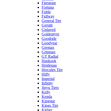
Firestone
Fortuna
Fulda
Fullway
General Tire
Gerutti
Gislaved
Goldentyre
Goodride
Goodyear
Gremax
Gripmax
GT Radial
Hankook
Heidenau
Hercules Tire
Hifly
Imperial
Infinity
Jinyu Tires
Kelly
Kenda
Kingstar
Kings Tire
Kleber