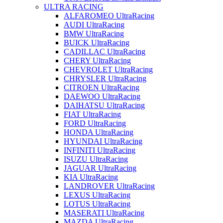
ULTRA RACING
ALFAROMEO UltraRacing
AUDI UltraRacing
BMW UltraRacing
BUICK UltraRacing
CADILLAC UltraRacing
CHERY UltraRacing
CHEVROLET UltraRacing
CHRYSLER UltraRacing
CITROEN UltraRacing
DAEWOO UltraRacing
DAIHATSU UltraRacing
FIAT UltraRacing
FORD UltraRacing
HONDA UltraRacing
HYUNDAI UltraRacing
INFINITI UltraRacing
ISUZU UltraRacing
JAGUAR UltraRacing
KIA UltraRacing
LANDROVER UltraRacing
LEXUS UltraRacing
LOTUS UltraRacing
MASERATI UltraRacing
MAZDA UltraRacing