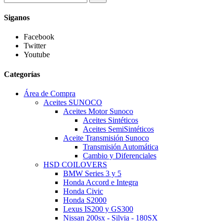
Siganos
Facebook
Twitter
Youtube
Categorías
Área de Compra
Aceites SUNOCO
Aceites Motor Sunoco
Aceites Sintéticos
Aceites SemiSintéticos
Aceite Transmisión Sunoco
Transmisión Automática
Cambio y Diferenciales
HSD COILOVERS
BMW Series 3 y 5
Honda Accord e Integra
Honda Civic
Honda S2000
Lexus IS200 y GS300
Nissan 200sx - Silvia - 180SX