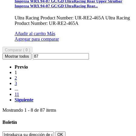
Impreza WRX 94-07 GC/GD UltraRacing Rear Upper Strutbar
Impreza WRX 94-07 GC/GD UltraRacing Rear...
Ultra Racing Product Number: UR-RE2-465A
Ultra Racing
Product Number: UR-RE2-465A
Añadir al carrito
Más
Agregar para comparar
Comparar (
0
)
Mostrar todos
Previo
1
2
3
...
11
Siguiente
Mostrando 1 - 8 de 87 items
Boletín
OK