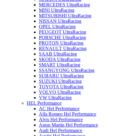
MERCEDES UltraRacing
MINI UltraRacing
MITSUBISHI UltraRacing
NISSAN UltraRacing
OPEL UltraRacing
PEUGEOT UltraRacing
PORSCHE UltraRacing
PROTON UltraRacing
RENAULT UltraRacing
SAAB UltraRacing
SKODA UltraRacing
SMART UltraRacing
SSANGYONG UltraRacing
SUBARU UltraRacing
SUZUKI UltraRacing
TOYOTA UltraRacing
VOLVO UltraRacing
VW UltraRacing
HEL Performance
AC Hel Performance
Alfa Romeo Hel Performance
Alvis Hel Performance
Aston Martin Hel Performance
Audi Hel Performance
Austin Hel Performance