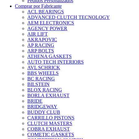
Pedidos Personalizados
Comprar por Fabricante
ACL BEARINGS
ADVANCED CLUTCH TECNOLOGY
AEM ELECTRONICS
AGENCY POWER
AIR LIFT
AKRAPOVIC
AP RACING
ARP BOLTS
ATHENA GASKETS
AUTO TECH INTERIORS
AVL SCHRICK
BBS WHEELS
BC RACING
BILSTEIN
BLOX RACING
BORLA EXHAUST
BRIDE
BRIDGEWAY
BUDDY CLUB
CARRILLO PISTONS
CLUTCH MASTERS
COBRA EXHAUST
COMETIC GASKETS