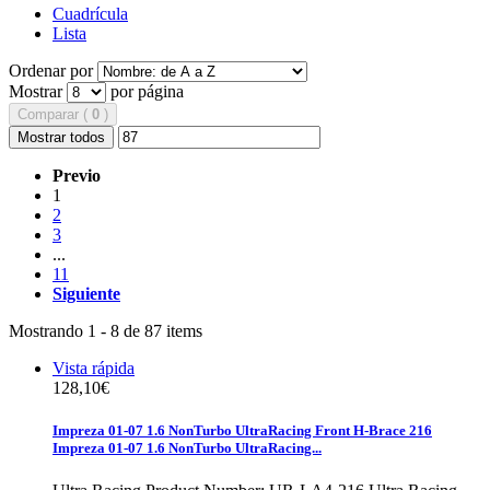
Cuadrícula
Lista
Ordenar por
Mostrar
por página
Comparar (
0
)
Mostrar todos
Previo
1
2
3
...
11
Siguiente
Mostrando 1 - 8 de 87 items
Vista rápida
128,10€
Impreza 01-07 1.6 NonTurbo UltraRacing Front H-Brace 216
Impreza 01-07 1.6 NonTurbo UltraRacing...