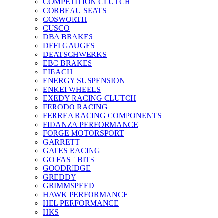
COMPETITION CLUTCH
CORBEAU SEATS
COSWORTH
CUSCO
DBA BRAKES
DEFI GAUGES
DEATSCHWERKS
EBC BRAKES
EIBACH
ENERGY SUSPENSION
ENKEI WHEELS
EXEDY RACING CLUTCH
FERODO RACING
FERREA RACING COMPONENTS
FIDANZA PERFORMANCE
FORGE MOTORSPORT
GARRETT
GATES RACING
GO FAST BITS
GOODRIDGE
GREDDY
GRIMMSPEED
HAWK PERFORMANCE
HEL PERFORMANCE
HKS