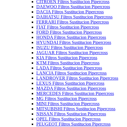
CITROEN Filtros Sustitucion Pipercross
DAEWOO Filtros Sustitucion Pipercross
DACIA Filtros Sustitucion Pipercross
DAIHATSU Filtros Sustitucion Pipercross
FERRARI Filtros Sustitucion Pipercross
FIAT Filtros Sustitucion Pipercross
FORD Filtros Sustitucion Pipercross
HONDA Filtros Sustitucion Pipercross
HYUNDAI Filtros Sustitucion Pipercross
ISUZU Filtros Sustitucion Pipercross
JAGUAR Filtros Sustitucion Pipercross
KIA Filtros Sustitucion Pipercross
KTM Filtros Sustitucion Pipercross
LADA Filtros Sustitucion Pipercross
LANCIA Filtros Sustitucion Pipercross
LANDROVER Filtros Sustitucion Pipercross
LEXUS Filtros Sustitucion Pipercross
MAZDA Filtros Sustitucion Pipercross
MERCEDES Filtros Sustitucion Pipercross
MG Filtros Sustitucion Pipercross
MINI Filtros Sustitucion Pipercross
MITSUBISHI Filtros Sustitucion Pipercross
NISSAN Filtros Sustitucion Pipercross
OPEL Filtros Sustitucion Pipercross
PEUGEOT Filtros Sustitucion Pipercross