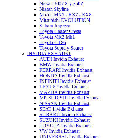
Nissan 300ZX y 350Z
Nissan Skyline
Mazda MX5 - RX7 - RX8
Mitsubishi EVOLUTION
Subaru Impreza
Toyota Chaser Cresta
Toyota MR2 Mk1
Toyota GT86
Toyota Supra y Soarer
INVIDIA EXHAUST
AUDI Invidia Exhaust
BMW Invidia Exhaust
FERRARI Invidia Exhaust
HONDA Invidia Exhaust
INFINITI Invidia Exhaust
LEXUS Invidia Exhaust
MAZDA Invidia Exhaust
MITSUBISHI Invidia Exhaust
NISSAN Invidia Exhaust
SEAT Invidia Exhaust
SUBARU Invidia Exhaust
SUZUKI Invidia Exhaust
TOYOTA Invidia Exhaust
VW Invidia Exhaust
UNIVERSAL Invidia Exhaust