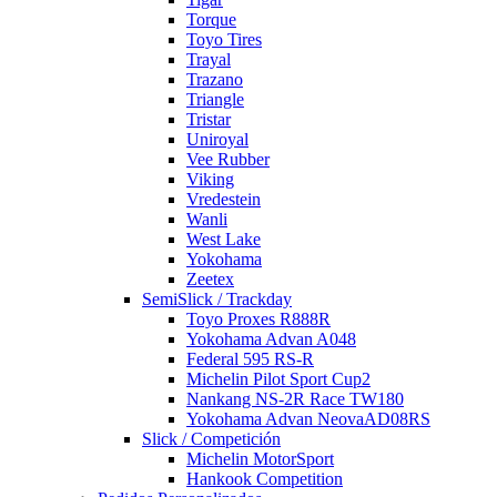
Torque
Toyo Tires
Trayal
Trazano
Triangle
Tristar
Uniroyal
Vee Rubber
Viking
Vredestein
Wanli
West Lake
Yokohama
Zeetex
SemiSlick / Trackday
Toyo Proxes R888R
Yokohama Advan A048
Federal 595 RS-R
Michelin Pilot Sport Cup2
Nankang NS-2R Race TW180
Yokohama Advan NeovaAD08RS
Slick / Competición
Michelin MotorSport
Hankook Competition