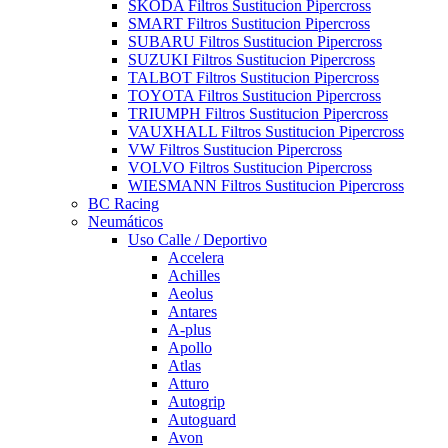
SKODA Filtros Sustitucion Pipercross
SMART Filtros Sustitucion Pipercross
SUBARU Filtros Sustitucion Pipercross
SUZUKI Filtros Sustitucion Pipercross
TALBOT Filtros Sustitucion Pipercross
TOYOTA Filtros Sustitucion Pipercross
TRIUMPH Filtros Sustitucion Pipercross
VAUXHALL Filtros Sustitucion Pipercross
VW Filtros Sustitucion Pipercross
VOLVO Filtros Sustitucion Pipercross
WIESMANN Filtros Sustitucion Pipercross
BC Racing
Neumáticos
Uso Calle / Deportivo
Accelera
Achilles
Aeolus
Antares
A-plus
Apollo
Atlas
Atturo
Autogrip
Autoguard
Avon