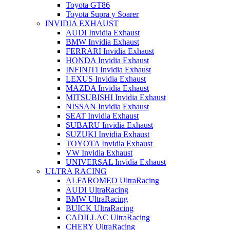
Toyota GT86
Toyota Supra y Soarer
INVIDIA EXHAUST
AUDI Invidia Exhaust
BMW Invidia Exhaust
FERRARI Invidia Exhaust
HONDA Invidia Exhaust
INFINITI Invidia Exhaust
LEXUS Invidia Exhaust
MAZDA Invidia Exhaust
MITSUBISHI Invidia Exhaust
NISSAN Invidia Exhaust
SEAT Invidia Exhaust
SUBARU Invidia Exhaust
SUZUKI Invidia Exhaust
TOYOTA Invidia Exhaust
VW Invidia Exhaust
UNIVERSAL Invidia Exhaust
ULTRA RACING
ALFAROMEO UltraRacing
AUDI UltraRacing
BMW UltraRacing
BUICK UltraRacing
CADILLAC UltraRacing
CHERY UltraRacing