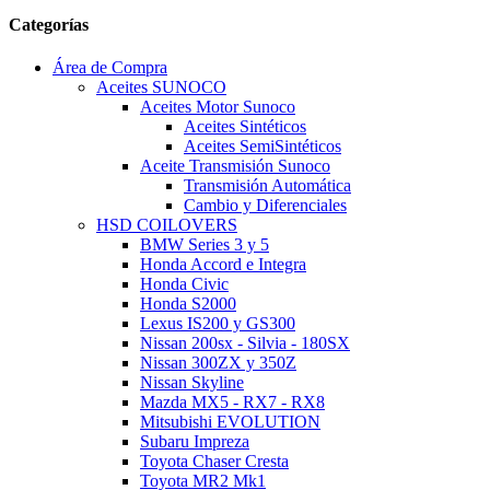
Categorías
Área de Compra
Aceites SUNOCO
Aceites Motor Sunoco
Aceites Sintéticos
Aceites SemiSintéticos
Aceite Transmisión Sunoco
Transmisión Automática
Cambio y Diferenciales
HSD COILOVERS
BMW Series 3 y 5
Honda Accord e Integra
Honda Civic
Honda S2000
Lexus IS200 y GS300
Nissan 200sx - Silvia - 180SX
Nissan 300ZX y 350Z
Nissan Skyline
Mazda MX5 - RX7 - RX8
Mitsubishi EVOLUTION
Subaru Impreza
Toyota Chaser Cresta
Toyota MR2 Mk1