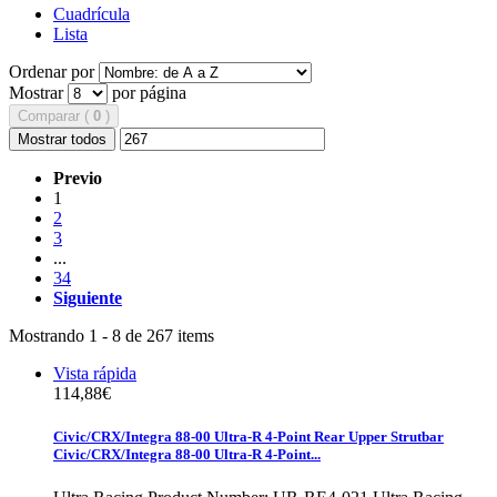
Cuadrícula
Lista
Ordenar por
Mostrar
por página
Comparar (
0
)
Mostrar todos
Previo
1
2
3
...
34
Siguiente
Mostrando 1 - 8 de 267 items
Vista rápida
114,88€
Civic/CRX/Integra 88-00 Ultra-R 4-Point Rear Upper Strutbar
Civic/CRX/Integra 88-00 Ultra-R 4-Point...