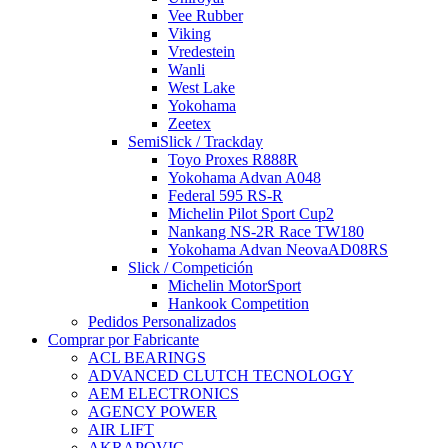
Vee Rubber
Viking
Vredestein
Wanli
West Lake
Yokohama
Zeetex
SemiSlick / Trackday
Toyo Proxes R888R
Yokohama Advan A048
Federal 595 RS-R
Michelin Pilot Sport Cup2
Nankang NS-2R Race TW180
Yokohama Advan NeovaAD08RS
Slick / Competición
Michelin MotorSport
Hankook Competition
Pedidos Personalizados
Comprar por Fabricante
ACL BEARINGS
ADVANCED CLUTCH TECNOLOGY
AEM ELECTRONICS
AGENCY POWER
AIR LIFT
AKRAPOVIC