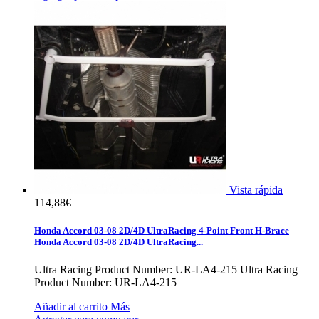
Vista rápida
114,88€
Honda Accord 03-08 2D/4D UltraRacing 4-Point Front H-Brace
Honda Accord 03-08 2D/4D UltraRacing...
Ultra Racing Product Number: UR-LA4-215
Ultra Racing
Product Number: UR-LA4-215
Añadir al carrito
Más