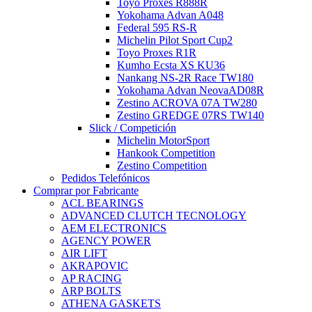
Toyo Proxes R888R
Yokohama Advan A048
Federal 595 RS-R
Michelin Pilot Sport Cup2
Toyo Proxes R1R
Kumho Ecsta XS KU36
Nankang NS-2R Race TW180
Yokohama Advan NeovaAD08R
Zestino ACROVA 07A TW280
Zestino GREDGE 07RS TW140
Slick / Competición
Michelin MotorSport
Hankook Competition
Zestino Competition
Pedidos Telefónicos
Comprar por Fabricante
ACL BEARINGS
ADVANCED CLUTCH TECNOLOGY
AEM ELECTRONICS
AGENCY POWER
AIR LIFT
AKRAPOVIC
AP RACING
ARP BOLTS
ATHENA GASKETS