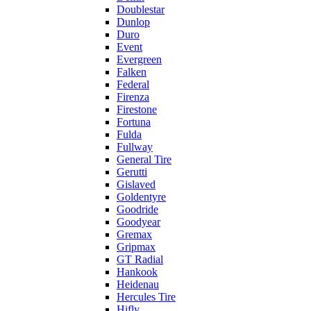
Doublestar
Dunlop
Duro
Event
Evergreen
Falken
Federal
Firenza
Firestone
Fortuna
Fulda
Fullway
General Tire
Gerutti
Gislaved
Goldentyre
Goodride
Goodyear
Gremax
Gripmax
GT Radial
Hankook
Heidenau
Hercules Tire
Hifly