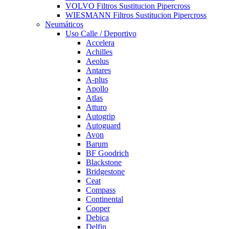
VOLVO Filtros Sustitucion Pipercross
WIESMANN Filtros Sustitucion Pipercross
Neumáticos
Uso Calle / Deportivo
Accelera
Achilles
Aeolus
Antares
A-plus
Apollo
Atlas
Atturo
Autogrip
Autoguard
Avon
Barum
BF Goodrich
Blackstone
Bridgestone
Ceat
Compass
Continental
Cooper
Debica
Delfin