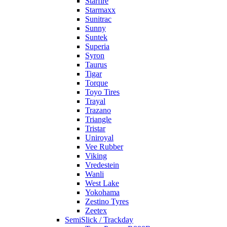
Starfire
Starmaxx
Sunitrac
Sunny
Suntek
Superia
Syron
Taurus
Tigar
Torque
Toyo Tires
Trayal
Trazano
Triangle
Tristar
Uniroyal
Vee Rubber
Viking
Vredestein
Wanli
West Lake
Yokohama
Zestino Tyres
Zeetex
SemiSlick / Trackday