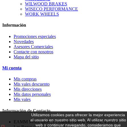
WILWOOD BRAKES
WISECO PERFORMANCE
WORK WHEELS
Información
Promociones especiales
Novedades
Asesores Comerciales
Contacte con nosotros
Mapa del sitio
Mi cuenta
Mis compras
Mis vales descuento
Mis direcciones
Mis datos personales
Mis vales
Información de Contacto
Utilizamos cookies para ofrecer la mejor experiencia
al usuario en nuestro sitio web.
Al utilizar nuestro sitio
EAMM MotorSport , C/ Gabriel García Márquez, 4 28232
web o continuar navegando, consideramos que
Las Rozas (MADRID - SPAIN)