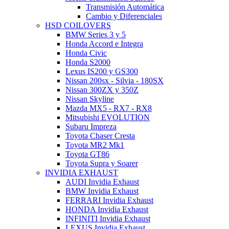
Transmisión Automática
Cambio y Diferenciales
HSD COILOVERS
BMW Series 3 y 5
Honda Accord e Integra
Honda Civic
Honda S2000
Lexus IS200 y GS300
Nissan 200sx - Silvia - 180SX
Nissan 300ZX y 350Z
Nissan Skyline
Mazda MX5 - RX7 - RX8
Mitsubishi EVOLUTION
Subaru Impreza
Toyota Chaser Cresta
Toyota MR2 Mk1
Toyota GT86
Toyota Supra y Soarer
INVIDIA EXHAUST
AUDI Invidia Exhaust
BMW Invidia Exhaust
FERRARI Invidia Exhaust
HONDA Invidia Exhaust
INFINITI Invidia Exhaust
LEXUS Invidia Exhaust