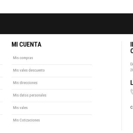
MI CUENTA
Mis compras
E
Mis vales descuento
2
Mis direcciones
Mis datos personales
C
Mis vales
Mis Cotizaciones