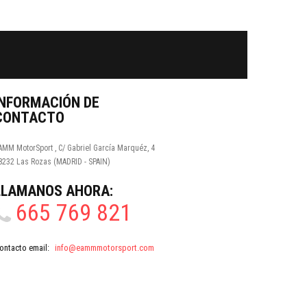
Facebook
Twitter
Youtube
Google Plus
INFORMACIÓN DE
CONTACTO
AMM MotorSport , C/ Gabriel García Marquéz, 4
8232 Las Rozas (MADRID - SPAIN)
LLÁMANOS AHORA:
665 769 821
ontacto email:
info@eammmotorsport.com