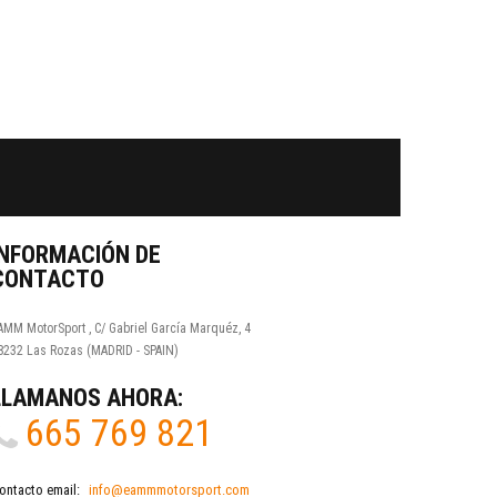
Facebook
Twitter
Youtube
Google Plus
INFORMACIÓN DE
CONTACTO
AMM MotorSport , C/ Gabriel García Marquéz, 4
8232 Las Rozas (MADRID - SPAIN)
LLÁMANOS AHORA:
665 769 821
ontacto email:
info@eammmotorsport.com