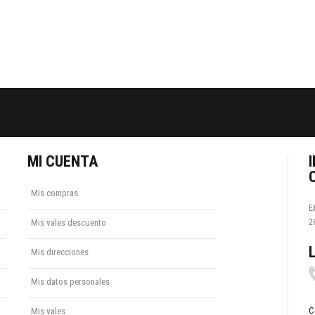
MI CUENTA
Mis compras
E
Mis vales descuento
2
Mis direcciones
Mis datos personales
C
Mis vales