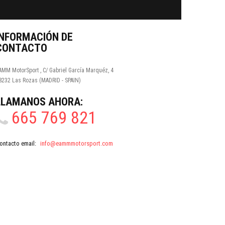
INFORMACIÓN DE
CONTACTO
AMM MotorSport , C/ Gabriel García Marquéz, 4
8232 Las Rozas (MADRID - SPAIN)
LLÁMANOS AHORA:
665 769 821
ontacto email:
info@eammmotorsport.com