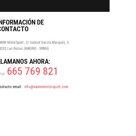
INFORMACIÓN DE
CONTACTO
AMM MotorSport , C/ Gabriel García Marquéz, 4
8232 Las Rozas (MADRID - SPAIN)
LLÁMANOS AHORA:
665 769 821
ontacto email:
info@eammmotorsport.com