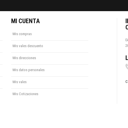
MI CUENTA
Mis compras
E
Mis vales descuento
2
Mis direcciones
Mis datos personales
C
Mis vales
Mis Cotizaciones