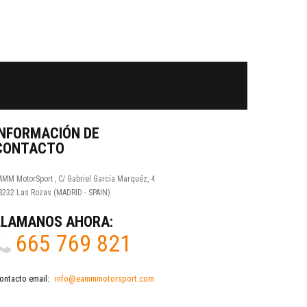
Facebook
Twitter
Youtube
Google Plus
INFORMACIÓN DE
CONTACTO
AMM MotorSport , C/ Gabriel García Marquéz, 4
8232 Las Rozas (MADRID - SPAIN)
LLÁMANOS AHORA:
665 769 821
ontacto email:
info@eammmotorsport.com