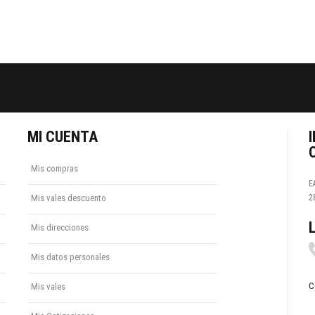
MI CUENTA
Mis compras
E
Mis vales descuento
2
Mis direcciones
Mis datos personales
C
Mis vales